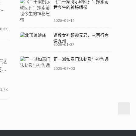
狐
《二十案例示轮回》：探索前
世今生的神秘纽带
俗称
2025-02-14
16.3K
道教女神碧霞元君，三百行宫
遍九州
2025-01-27
正一派如意门法卦及与神沟通
于这
意为
2025-07-03
2.7K