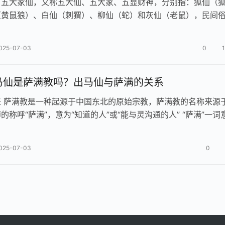
有五大家仙，又称五大仙、五大家、五显财神，分别指：狐仙（
（黄鼠狼）、白仙（刺猬）、柳仙（蛇）和灰仙（老鼠），民间
”（或称“灰黄狐白柳”）。 五…
025-07-03
0
马仙是萨满教吗？出马仙与萨满的关系
 ‌萨满教‌是一种起源于中国东北的原始宗教，萨满教的名称来源
的称呼“萨满”，意为“知道的人”或“能与灵沟通的人”‌ “萨满”一词
“能与…
025-07-03
0