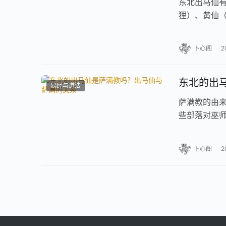
东北出马仙
狸）、黄仙
“狐黄白柳灰
卜心阁
2
东北的出
易经与道法
萨满教的由来
些部落对巫师
“知道的人”或
卜心阁
2