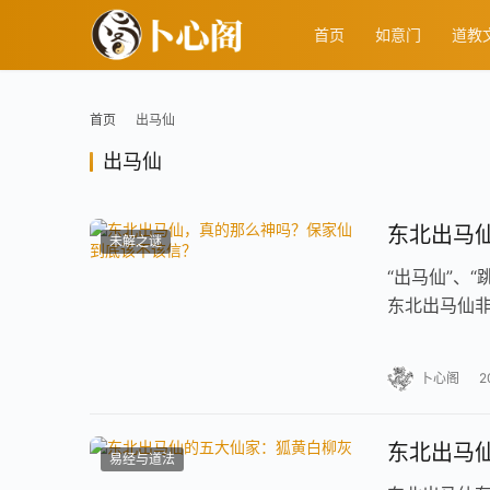
首页
如意门
道教
首页
出马仙
出马仙
东北出马
未解之谜
“出马仙”、
东北出马仙非
大家仙，又
卜心阁
2
东北出马
易经与道法