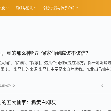
文化
易经与道法
创办宗旨与传承介绍
仙，真的那么神吗？保家仙到底该不该信？
“跳大绳”、“萨满”、“保家仙”这几个词如果是在北方，你一定听说
常多。 出马仙的来源 出马仙主要是来自萨满教。东北出马仙有
称五大仙、五大家、…
025-07-10
0
仙的五大仙家：狐黄白柳灰