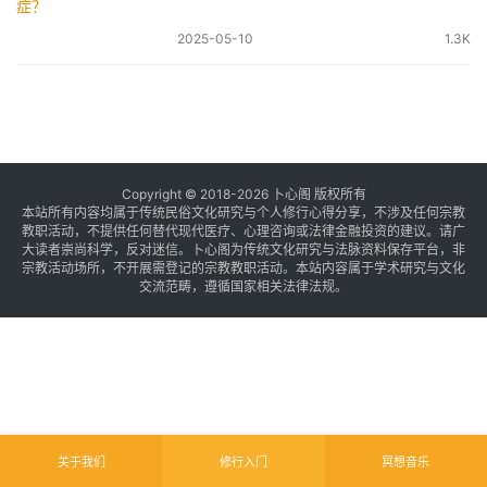
2025-05-10
1.3K
Copyright © 2018-2026 卜心阁 版权所有
本站所有内容均属于传统民俗文化研究与个人修行心得分享，不涉及任何宗教
教职活动，不提供任何替代现代医疗、心理咨询或法律金融投资的建议。请广
大读者崇尚科学，反对迷信。卜心阁为传统文化研究与法脉资料保存平台，非
宗教活动场所，不开展需登记的宗教教职活动。本站内容属于学术研究与文化
交流范畴，遵循国家相关法律法规。
关于我们
修行入门
冥想音乐