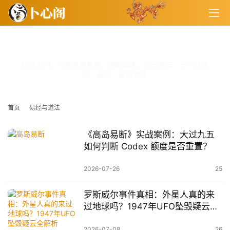
易经与道法
修道入门，介绍道教易经、道家法术，六壬道法、正一派道
法、画符、祝由术等
首页
易经与道法
《高岛易断》实战案例：大过九五
如何判断 Codex 额度是否重置？
2026-07-26
25
罗斯威尔事件真相：外星人真的来
过地球吗？1947年UFO坠毁疑云全
解析
2026-07-08
26