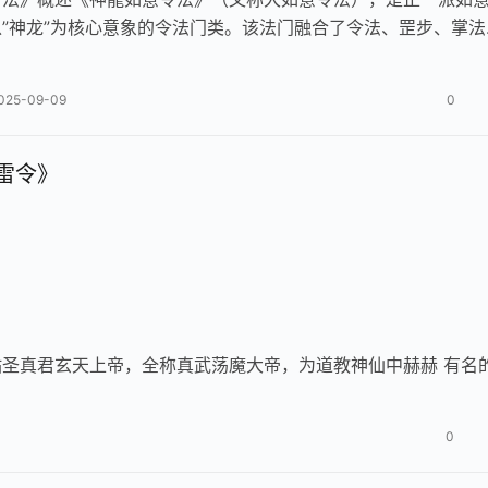
”神龙”为核心意象的令法门类。该法门融合了令法、罡步、掌法
法…
025-09-09
0
雷令》
圣真君玄天上帝，全称真武荡魔大帝，为道教神仙中赫赫 有名
0