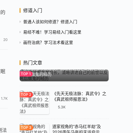
修道入门
阴的
。
普通人该如何修道？修道入门
易经不难！学习易经入门看这里
20
画符治病？学习法术看这里
8.0K
热门文章
甘肃武都市某局长，清晰讲述自己的前世以及
催眠
死后做鬼的经历
《先天无极法脉：真武令》之
1.7K
《真武祖师报恩法》
5.3K
道家视角的“赤马红羊劫”及
测法
2026丙午马年的天运启示