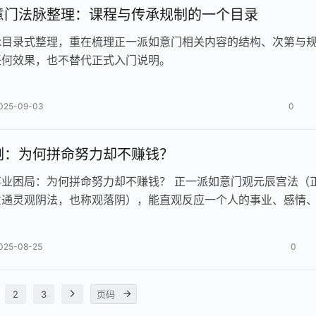
意门法脉整理：课程与传承规制的一个目录
脉目录式整理，重在梳理正一派如意门相关内容的结构、次第与
任何效果，也不替代正式入门说明。
025-09-03
0
例：为何拼命努力却不赚钱？
事业困局：为何拼命努力却不赚钱？ 正一派如意门观元辰宫法（
意通灵观阴法，也称观落阴），能直观反应一个人的事业、感情
态，能查前世因果，知今世使命…
025-08-25
0
2
3