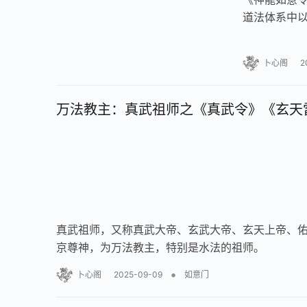
道法体系中以
符咒等多种道
卜心阁
2
万法教主：真武祖师之《真武令》《玄天
真武祖师，又称真武大帝、玄武大帝、玄天上帝、佑
京尊神，为万法教主，特别是水法的祖师。
•
卜心阁
2025-09-09
如意门