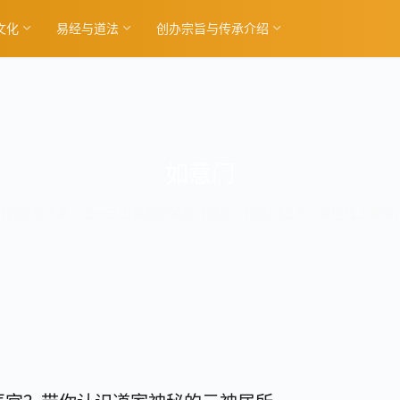
文化
易经与道法
创办宗旨与传承介绍
如意门
府的道家法术。正一三山滴血派如意门道法。如意门法术，采用线上教学