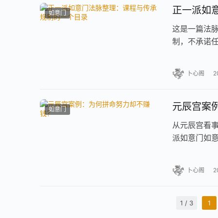
正一派如
如意门
这是一篇法
制，不承诺
卜心阁
2
元辰宫案
如意门
从元辰宫看
派如意门如
姻、运势状
卜心阁
2
1 / 3
1