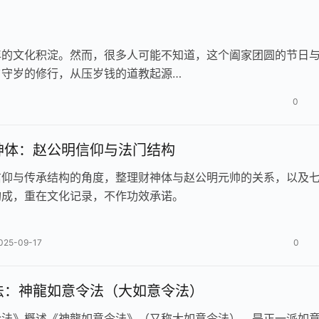
年的文化积淀。然而，很多人可能不知道，这个阖家团圆的节日
夕守岁的修行，从压岁钱的道教起源…
0
神体：赵公明信仰与法门结构
信仰与传承结构的角度，整理财神体与赵公明元帅的关系，以及
构成，重在文化记录，不作功效承诺。
025-09-17
0
法：神龍如意令法（大如意令法）
令法》概述《神龍如意令法》（又称大如意令法），是正一派如