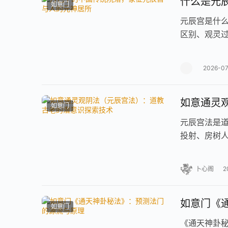
什么是元
如意门
元辰宫是什
区别、观灵
2026-0
如意通灵
如意门
元辰宫法是
投射、房树
卜心阁
2
如意门《
如意门
《通天神卦