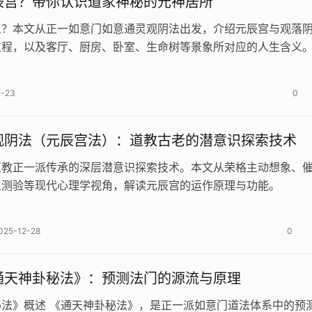
辰宫？带你认识道家神秘的元神居所
么？本文从正一如意门如意通灵观阴法出发，介绍元辰宫与观落
过程，以及客厅、厨房、卧室、生命树等景象所对应的人生含义
7-23
0
观阴法（元辰宫法）：道教古老的潜意识探索技术
道教正一派传承的深层潜意识探索技术。本文从荣格主动想象、
人测验等现代心理学视角，解读元辰宫的运作原理与功能。
025-12-28
0
通天神卦秘法》：预测法门的源流与原理
秘法》概述 《通天神卦秘法》，是正一派如意门道法体系中的预