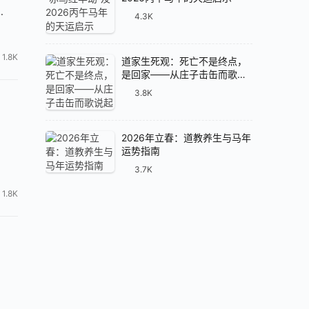
…
4.3K
1.8K
道家生死观：死亡不是终点，
是回家——从庄子击缶而歌说
起
3.8K
2026年立春：道教养生与马年
运势指南
3.7K
1.8K