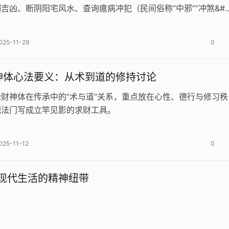
吉凶、断阴阳宅风水、查询癔病冲犯（民间俗称”中邪””冲煞&#
025-11-29
0
神体心法要义：从术到道的修持讨论
财神体在传承中的“术与道”关系，重点放在心性、德行与修习秩
把法门写成立竿见影的求财工具。
025-11-12
0
现代生活的精神纽带