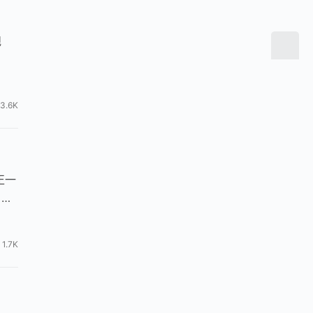
规
3.6K
正一
、婚
1.7K