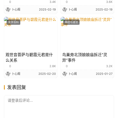
0
3.4K
0
3.6K
卜心阁
2025-02-19
卜心阁
2025-02-19
玄学百科
易经与道法
观世音菩萨与碧霞元君是什
鸟巢旁北顶娘娘庙拆迁“灵
么关系
异”事件
0
2.8K
0
3.2K
卜心阁
2025-02-20
卜心阁
2025-01-27
发表回复
请登录后评论...