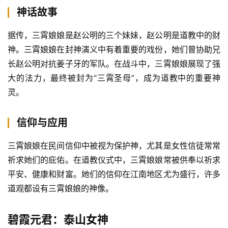
神话故事
据传，三霄娘娘是赵公明的三个妹妹，赵公明是道教中的财
神。三霄娘娘在封神演义中有着重要的戏份，她们曾协助兄
长赵公明对抗姜子牙的军队。在战斗中，三霄娘娘展现了强
大的法力，最终被封为“三霄圣母”，成为道教中的重要神
灵。
信仰与应用
三霄娘娘在民间信仰中被视为保护神，尤其是女性信徒常常
祈求她们的庇佑。在道教仪式中，三霄娘娘常被供奉以祈求
平安、健康和财富。她们的信仰在江南地区尤为盛行，许多
道观都设有三霄娘娘的神像。
碧霞元君：泰山女神