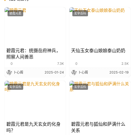
碧霞元君
玄学百科
碧霞元君：统摄岳府神兵，
天仙玉女泰山娘娘泰山奶奶
照察人间善恶
0
7.3K
0
2.5K
卜心阁
2025-01-24
卜心阁
2025-02-19
玄学百科
玄学百科
碧霞元君是九天玄女的化身
碧霞元君与狐仙和萨满什么
吗？
关系