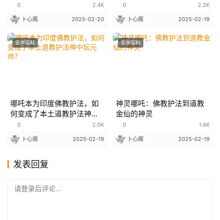
“命由天定”
0
2.4K
0
2.2K
卜心阁
2025-02-20
卜心阁
2025-02-19
玄学百科
玄学百科
哪吒本为印度佛教护法，如
神灵哪吒：佛教护法到道教
何变成了本土道教护法神中
金仙的神灵
坛元帅？
0
2.0K
0
1.6K
卜心阁
2025-02-19
卜心阁
2025-02-19
发表回复
请登录后评论...