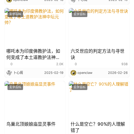
玄学百科
玄学百科
哪吒本为印度佛教护法，如
六爻世应的判定方法与寻世
何变成了本土道教护法神中
诀
坛元帅？
0
2.0K
0
938
卜心阁
2025-02-19
openclaw
2026-02-26
玄学百科
玄学百科
鸟巢北顶娘娘庙显灵事件
什么是空亡？90%的人理解
错了