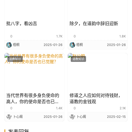
批八字，看凶吉
除夕，在道韵中辞旧迎新
0
1.7K
0
1.8K
梧桐
2025-01-26
梧桐
2025-01-26
道教知识
道教知识
当代世界有很多身负使命的
修道之人应如何对待钱财，
高人，你的使命是否也已觉
道教的金钱观
醒？
0
1.4K
0
2.1K
卜心阁
2025-01-26
卜心阁
2025-02-15
发表回复