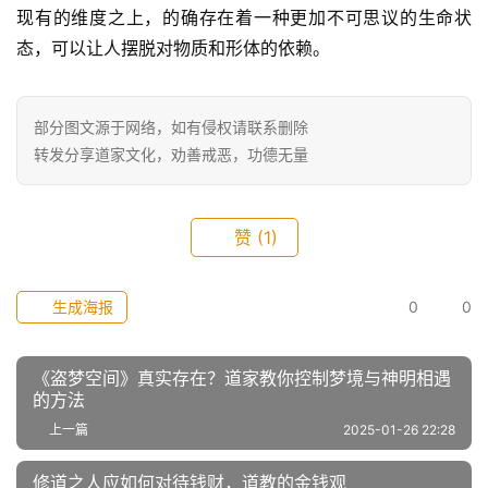
现有的维度之上，的确存在着一种更加不可思议的生命状
态，可以让人摆脱对物质和形体的依赖。
部分图文源于网络，如有侵权请联系删除
转发分享道家文化，劝善戒恶，功德无量
赞
(1)
生成海报
0
0
《盗梦空间》真实存在？道家教你控制梦境与神明相遇
的方法
上一篇
2025-01-26 22:28
修道之人应如何对待钱财，道教的金钱观