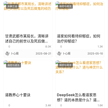
未解之谜
易经与道法
甘肃武都市某局长，清晰讲
道家如何看待抑郁症，如何
述自己的前世以及死后做鬼
治疗抑郁症？
的经历
0
8.0K
0
1.3K
卜心阁
2025-08-21
卜心阁
2025-05-10
易经与道法
易经与道法
道教养心十要诀
DeepSeek怎么看道家思
想？道的本质是什么？道与
神灵什么关系？
0
3.4K
0
1.6K