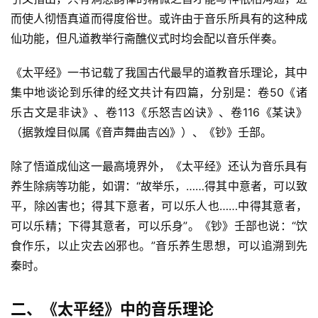
而使人彻悟真道而得度俗世。或许由于音乐所具有的这种成
仙功能，但凡道教举行斋醮仪式时均会配以音乐伴奏。
《太平经》一书记载了我国古代最早的道教音乐理论，其中
集中地谈论到乐律的经文共计有四篇，分别是：卷50《诸
乐古文是非诀》、卷113《乐怒吉凶诀》、卷116《某诀》
（据敦煌目似属《音声舞曲吉凶》）、《钞》壬部。
除了悟道成仙这一最高境界外，《太平经》还认为音乐具有
养生除病等功能，如谓：“故举乐，……得其中意者，可以致
平，除凶害也；得其下意者，可以乐人也……中得其意者，
可以乐精；下得其意者，可以乐身”。《钞》壬部也说：“饮
食作乐，以止灾去凶邪也。”音乐养生思想，可以追溯到先
秦时。
二、《太平经》中的音乐理论