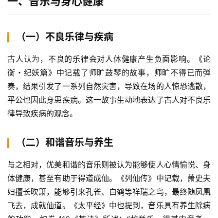
一、音乐与身心健康
（一）不良乐律与疾病
古人认为，不良的乐律会对人体健康产生负面影响。《论
衡・纪妖篇》中记载了师旷鼓琴的故事，师旷不得已而弹
奏，结果引发了一系列自然灾害，导致在场的人惊恐逃散，
平公也因此身患疾病。这一故事生动地表达了古人对不良乐
律导致疾病的观念。
（二）和谐音乐与养生
与之相对，优美和谐的音乐则被认为能够使人心情愉悦、身
体健康，甚至有助于得道成仙。《列仙传》中记载，萧史夫
妇擅长吹箫，能够引来孔雀、白鹤等祥瑞之鸟，最终随凤凰
飞去，成就仙道。《太平经》中也提到，音乐具有养生除病