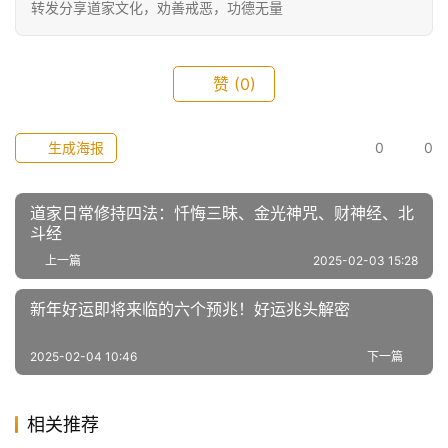
转发分享道家文化，劝善戒恶，功德无量
赞
(0)
生成海报
0
0
道家日常修持四法：忏悔三昧、金光神咒、财神经、北
斗经
上一篇
2025-02-03 15:28
新年好运即将来临的六个预兆！好运兆头解密
2025-02-04 10:46
下一篇
相关推荐