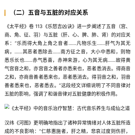
（二）五音与五脏的对应关系
《太平经》卷 113《乐怒吉凶诀》进一步阐述了五音（宫、
商、角、征、羽）与五脏（肝、心、脾、肺、肾）的对应关
系：“乐而得大角上角之音者……凡物乐生……肝气为其无
病，……其恶者悉除去……南方征之音，大小中悉和，则物
悉乐长也……赤气悉喜，赤神来游，心为其无病……故得黄
气宫音之和，亦宫音之善者亦悉来也，恶者悉消去。得商音
之和，亦商音善者悉来也，恶者悉消去。得羽音之和，羽音
善者悉来也，恶者悉去。”这段经文详细说明了不同音律对
五脏的影响，强调了和谐音律对五脏健康的积极作用。
汉纬《河图》更明确地指出了诸种异常情绪对人体五脏所造
成的不良影响：“仁慈惠施者，肝之精，悲哀过度则伤肝，