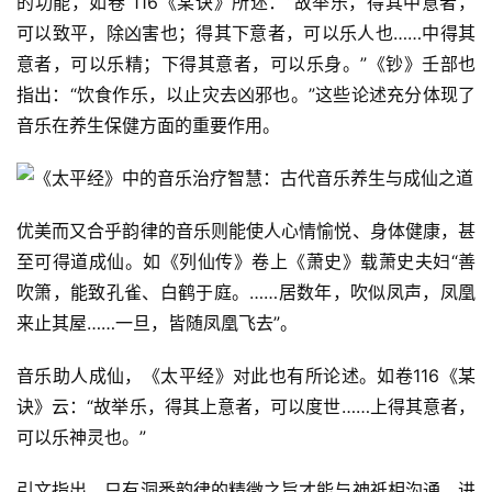
的功能，如卷 116《某诀》所述：“故举乐，得其中意者，
可以致平，除凶害也；得其下意者，可以乐人也……中得其
意者，可以乐精；下得其意者，可以乐身。”《钞》壬部也
指出：“饮食作乐，以止灾去凶邪也。”这些论述充分体现了
音乐在养生保健方面的重要作用。
优美而又合乎韵律的音乐则能使人心情愉悦、身体健康，甚
至可得道成仙。如《列仙传》卷上《萧史》载萧史夫妇“善
吹箫，能致孔雀、白鹤于庭。……居数年，吹似凤声，凤凰
来止其屋……一旦，皆随凤凰飞去”。
音乐助人成仙，《太平经》对此也有所论述。如卷116《某
诀》云：“故举乐，得其上意者，可以度世……上得其意者，
可以乐神灵也。”
引文指出，只有洞悉韵律的精微之旨才能与神祇相沟通，进