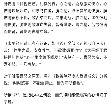
肝伤则令目视芒芒。礼操列真，心之精，喜怒激切伤心，心
伤则疾衄吐逆。和厚笃信者，脾之精，纵逸贪嗜则伤脾，脾
伤则畜积不化，致否结之疾。义惠刚断，肺之精，患忧愤勃
则伤肺，肺伤则致咳逆失音。智辨谋略，肾之精，劳欲愤满
而伤肾，肾伤则丧精损命。”
《太平经》对此亦有认识，如《钞》癸部《还神邪自消法》
云：“养生之道，安身养气，不欲数怒喜也”? 《太平经圣君
秘旨》也从“守一”角度给予阐发：“夫欲守一，喜怒为疾，不
喜不怒，一乃可睹。”
对于触发喜怒之原因，卷71《致善除邪令人受道戒文》分析
说：“时时怒喜，不能自禁止，皆为邪所误也”。
所谓“邪”，是指心中之情欲，而乐律则能使烦躁的心情归于
宁静。