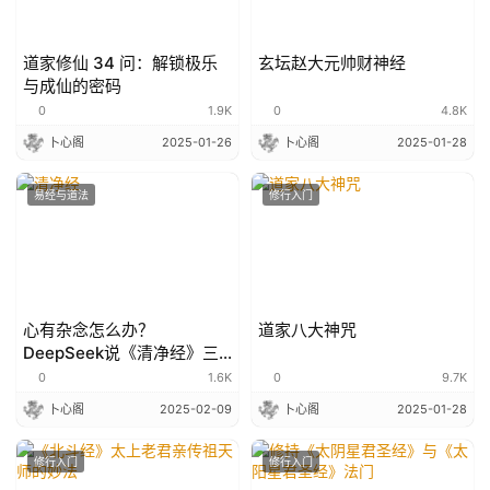
道家修仙 34 问：解锁极乐
玄坛赵大元帅财神经
与成仙的密码
0
1.9K
0
4.8K
卜心阁
2025-01-26
卜心阁
2025-01-28
易经与道法
修行入门
心有杂念怎么办？
道家八大神咒
DeepSeek说《清净经》三
步斩断烦恼，回归本真
0
1.6K
0
9.7K
卜心阁
2025-02-09
卜心阁
2025-01-28
修行入门
修行入门