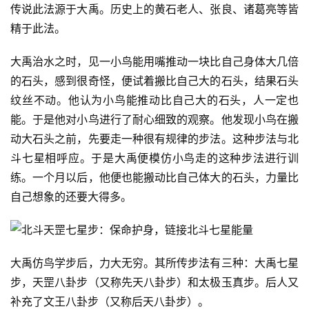
传说此法源于大禹。历史上的黄石老人、张良、诸葛亮等皆
精于此法。
大禹治水之时，见一小鸟能用嘴推动一块比自己身体大几倍
的石头，感到很奇怪，便试着搬比自己大的石头，结果石头
纹丝不动。他认为小鸟能推动比自己大的石头，人一定也
能。于是他对小鸟进行了耐心细致的观察。他发现小鸟在搬
动大石头之前，先要走一种很有规律的步法。这种步法与北
斗七星相呼应。于是大禹便模仿小鸟走的这种步法进行训
练。一个月以后，他便也能搬动比自己体大的石头，力量比
自己想象的还要大得多。
大禹仿鸟学步后，力大无穷。其所传步法有三种：大禹七星
步，天罡八卦步（又称先天八卦步）和太极玉真步。后人又
补充了文王八卦步（又称后天八卦步）。