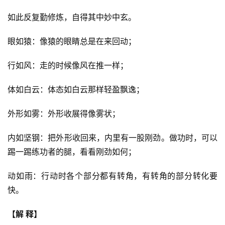
如此反复勤修炼，自得其中妙中玄。
眼如猿：像猿的眼睛总是在来回动；
行如风：走的时候像风在推一样；
体如白云：体态如白云那样轻盈飘逸；
外形如雾：外形收展得像雾状；
内如坚钢：把外形收回来，内里有一股刚劲。做功时，可以
踢一踢练功者的腿，看看刚劲如何；
动如雨：行动时各个部分都有转角，有转角的部分转化要
快。
【解 释】