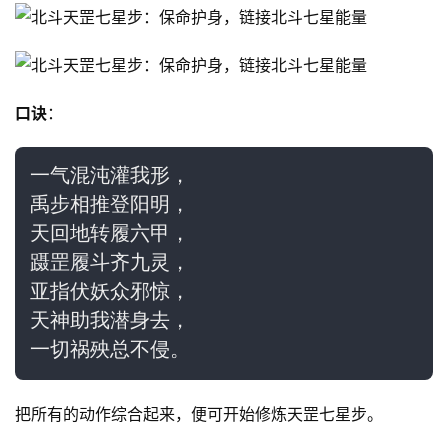
口诀
：
一气混沌灌我形，
禹步相推登阳明，
天回地转履六甲，
蹑罡履斗齐九灵，
亚指伏妖众邪惊，
天神助我潜身去，
一切祸殃总不侵。
把所有的动作综合起来，便可开始修炼天罡七星步。