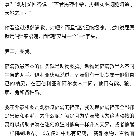
事？”观射父回答说：“古者民神不杂，男觋女巫均能沟通于
天地之间。”
你看这就很萨满教，对吧？而且“巫”还能招魂。比如说屈原
就用“歌”来招魂，而“魂”又是一个“由”字头。
第二，图腾。
萨满教最基本的信条就是动物图腾。动物是萨满教出入不同
宇宙的助手。伊利亚德就说过，萨满们有一批专属于他们自
己的精灵，在西伯利亚和阿尔泰人中间，他们有熊、狼、
鹿、兔和各种鸟。
我在外蒙和图瓦观察过萨满的神衣，我发现萨满神衣全部都
是兽皮和羽毛，为什么呢？就是因为萨满教认为这些动物的
灵可以帮助萨满在迷幻癫狂时像鸟一样升入天界，或者像熊
一样降到地界。《左传》中也有记载，“铸鼎象物，百物而