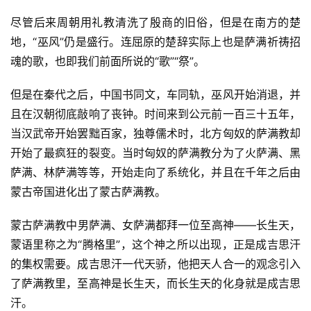
尽管后来周朝用礼教清洗了殷商的旧俗，但是在南方的楚
地，“巫风”仍是盛行。连屈原的楚辞实际上也是萨满祈祷招
魂的歌，也即我们前面所说的“歌”“祭”。
但是在秦代之后，中国书同文，车同轨，巫风开始消退，并
且在汉朝彻底敲响了丧钟。时间来到公元前一百三十五年，
当汉武帝开始罢黜百家，独尊儒术时，北方匈奴的萨满教却
开始了最疯狂的裂变。当时匈奴的萨满教分为了火萨满、黑
萨满、林萨满等等，开始走向了系统化，并且在千年之后由
蒙古帝国进化出了蒙古萨满教。
蒙古萨满教中男萨满、女萨满都拜一位至高神——长生天，
蒙语里称之为“腾格里”，这个神之所以出现，正是成吉思汗
的集权需要。成吉思汗一代天骄，他把天人合一的观念引入
了萨满教里，至高神是长生天，而长生天的化身就是成吉思
汗。