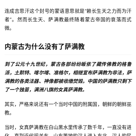
连成吉思汗这个封号的蒙语意思就是“赖长生天之力而为汗
者”。然而长生天、萨满教最终随着蒙古帝国的衰落而式
微。
内蒙古为什么没有了萨满教
到了公元十九世纪，蒙古各部纷纷皈依了藏传佛教的格鲁
派，土默特、喀尔喀、准格尔，相继宣布萨满教为非法，萨
满教的各类法器、神像都被收缴焚毁。中国的萨满教只剩下
了一个独苗，满洲八旗的女真萨满教。
其实，严格来说还有一个当时中国的附属国，朝鲜的朝鲜巫
教。
当时，女真萨满教在白山黑水里传承了数千年，一直没有进
化。直到近代闯关东，山东等地的汉人进入东北，汉人的民