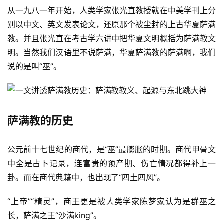
从一九八一年开始，人类学家张光直教授就在中美学刊上分
别以中文、英文发表论文，还原那个被尘封的上古华夏萨满
教。并且张光直在考古学六讲中把华夏文明概括为萨满教文
明。当然我们汉语里不说萨满，华夏萨满教的萨满啊，我们
说的是叫“巫”。
萨满教的历史
公元前十七世纪的商代，是“巫”最膨胀的时期。商代甲骨文
中全是占卜记录，连富贵的预产期、伤亡情况都得补上一
卦。而在商代典籍中，也出现了“四土四风”。
“上帝”“精灵”，商王更是被人类学家陈梦家认为是群巫之
长，萨满之王“沙满king”。