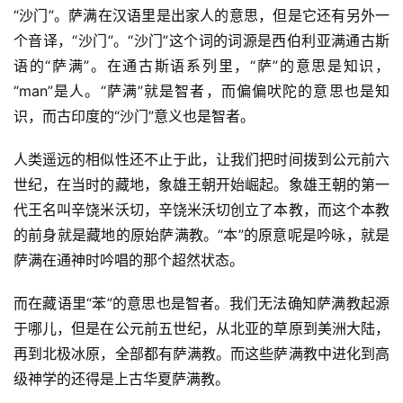
“沙门”。萨满在汉语里是出家人的意思，但是它还有另外一
个音译，“沙门”。“沙门”这个词的词源是西伯利亚满通古斯
语的“萨满”。在通古斯语系列里，“萨”的意思是知识，
“man”是人。“萨满”就是智者，而偏偏吠陀的意思也是知
识，而古印度的“沙门”意义也是智者。
人类遥远的相似性还不止于此，让我们把时间拨到公元前六
世纪，在当时的藏地，象雄王朝开始崛起。象雄王朝的第一
代王名叫辛饶米沃切，辛饶米沃切创立了本教，而这个本教
的前身就是藏地的原始萨满教。“本”的原意呢是吟咏，就是
萨满在通神时吟唱的那个超然状态。
而在藏语里“苯”的意思也是智者。我们无法确知萨满教起源
于哪儿，但是在公元前五世纪，从北亚的草原到美洲大陆，
再到北极冰原，全部都有萨满教。而这些萨满教中进化到高
级神学的还得是上古华夏萨满教。