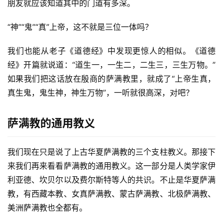
朋友就应该知道其中的门道有多深。
“神”“鬼”“真”上帝，这不就是三位一体吗？
我们也能从老子《道德经》中发现更惊人的相似。《道德
经》开篇就说道：“道生一，一生二，二生三，三生万物。”
如果我们把这话放在殷商的萨满教里，就成了“上帝生真，
真生鬼，鬼生神，神生万物”，一听就很高深，对吧？
萨满教的通用教义
我们现在只是说了上古华夏萨满教的三个支柱教义。那接下
来我们再来看看萨满教的通用教义。这一部分是人类学家伊
利亚德、坎贝尔以及费尔斯特等人的共识。不止是华夏萨满
教，有西藏本教、女真萨满教、蒙古萨满教、北极萨满教、
美洲萨满教也全都有。