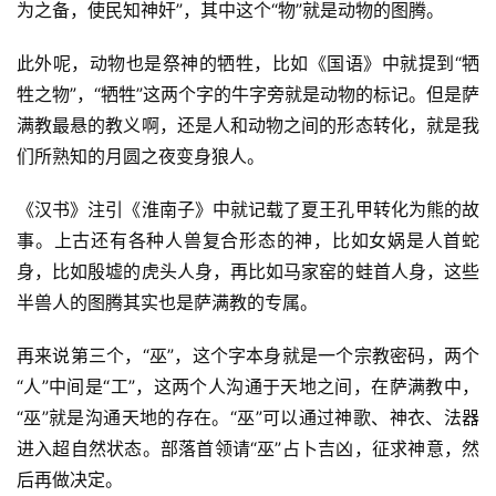
为之备，使民知神奸”，其中这个“物”就是动物的图腾。
此外呢，动物也是祭神的牺牲，比如《国语》中就提到“牺
牲之物”，“牺牲”这两个字的牛字旁就是动物的标记。但是萨
满教最悬的教义啊，还是人和动物之间的形态转化，就是我
们所熟知的月圆之夜变身狼人。
《汉书》注引《淮南子》中就记载了夏王孔甲转化为熊的故
事。上古还有各种人兽复合形态的神，比如女娲是人首蛇
身，比如殷墟的虎头人身，再比如马家窑的蛙首人身，这些
半兽人的图腾其实也是萨满教的专属。
再来说第三个，“巫”，这个字本身就是一个宗教密码，两个
“人”中间是“工”，这两个人沟通于天地之间，在萨满教中，
“巫”就是沟通天地的存在。“巫”可以通过神歌、神衣、法器
进入超自然状态。部落首领请“巫”占卜吉凶，征求神意，然
后再做决定。