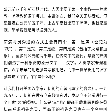
公元前八千年新石器时代，人类出现了第一个宗教——萨满
教。萨满教起源于哪儿，由谁创立，我们今天无从得知。但
是最迟在公元前五千年，上古华夏就出现了萨满，也就是巫
觋，简单说就是可以通灵的人。
萨满与灵沟通的方式主要有四个，第一是舞（也记为
“跳”），第二是咒，第三是歌，第四是祭（包括了火祭和血
祭）。至多到公元前两千年，在传说中的夏代，华夏的萨满
们创造了一种祭祀的象形文字——汉字。人类学家普遍相
信，汉字最早的用途就是宗教用途，而第一批祭祀用的汉字
就是这个“由”。“由”是什么呢？
让我们打开美国汉学家江伊莉的专著《翼字的含义》。一九
九五年，江伊莉在做殷商宗教研究时，发现商王经常进行一
个叫做“义”的祭祀。什么是“义”呢？即商王戴着面具跪在祭
坛前呼求祖先之灵，而商王的祖先之灵也有一个名字叫