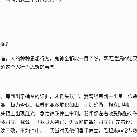
呢?
声音，人的种种思想行为，鬼神全都能一目了然，毫无遗漏的记
知道这个人行为思想的善恶。
辩，等到出示确凿的证据，才低头认罪。我曾经审判一个鬼，作
的罪，极力否认。我看他罪案堆积如山，证据确凿，想立即判刑
他头顶上出现红光，急忙请我停止审判。我怀疑左右收受贿赂徇
我肃立。我说：「我身为判官，怎么能向罪犯肃立?」左右说：
亵渎不敬，不如停审。」我当时见他们垂手肃立，看起来非常恭