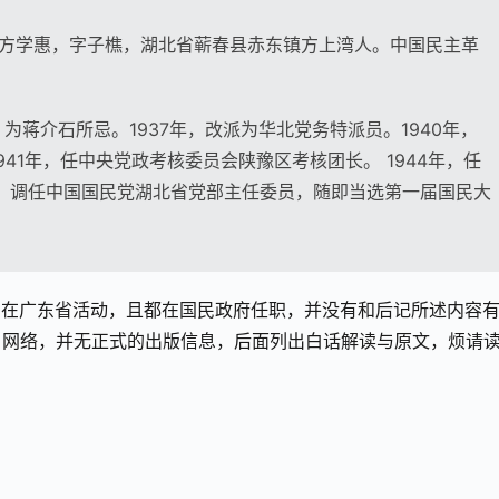
楷、方学惠，字子樵，湖北省蕲春县赤东镇方上湾人。中国民主革
蒋介石所忌。1937年，改派为华北党务特派员。1940年，
41年，任中央党政考核委员会陕豫区考核团长。 1944年，任
年，调任中国国民党湖北省党部主任委员，随即当选第一届国民大
确实在广东省活动，且都在国民政府任职，并没有和后记所述内容
自网络，并无正式的出版信息，后面列出白话解读与原文，烦请