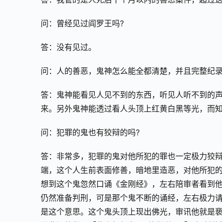
问：曾经见过阎罗王吗?
答：没有见过。
问：人的善恶，鬼神怎么能全都清楚，并且完整纪录
答：鬼神能看见人见不到的东西，听见人听不到的
来。另外鬼神能透过看人头顶上红黄白黑等光，而
问：犯罪的鬼也有狡辩的吗?
答：非常多，犯罪的鬼对他所犯的罪也一定极力狡
端，这个人生前表面修善，暗地里造恶，对他所犯
想到这个鬼忽然口诵《金刚经》，左右陪审者看到
仍然准备判刑，可是那个鬼不断的诵经，左右极力请
是这个意思。这个鬼头顶上现出佛光，审讯他就是