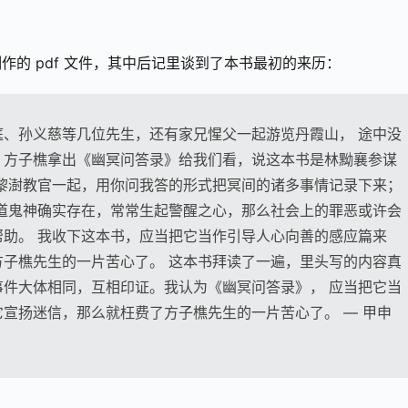
的 pdf 文件，其中后记里谈到了本书最初的来历：
、孙义慈等几位先生，还有家兄惺父一起游览丹霞山， 途中没
，方子樵拿出《幽冥问答录》给我们看，说这本书是林黝襄参谋
黎澍教官一起，用你问我答的形式把冥间的诸多事情记录下来；
道鬼神确实存在，常常生起警醒之心，那么社会上的罪恶或许会
助。 我收下这本书，应当把它当作引导人心向善的感应篇来
子樵先生的一片苦心了。 这本书拜读了一遍，里头写的内容真
件大体相同，互相印证。我认为《幽冥问答录》， 应当把它当
宣扬迷信，那么就枉费了方子樵先生的一片苦心了。 — 甲申