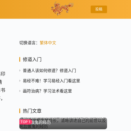
投稿
切换语言：
繁体中文
修道入门
普通人该如何修道？修道入门
英印
易经不难！学习易经入门看这里
情
本书
画符治病？学习法术看这里
等，
8.0K
热门文章
甘肃武都市某局长，清晰讲述自己的前世以及
死后做鬼的经历