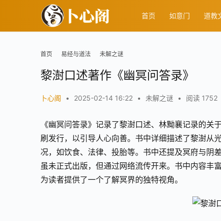
首页
如意门
道教
首页
易经与道法
未解之谜
黎澍口述著作《幽冥问答录》
卜心阁
•
2025-02-14 16:22
•
未解之谜
•
阅读 1752
《幽冥问答录》记录了黎澍口述、林黝襄记录的关
刷发行，以引导人心向善。书中详细描述了黎澍从光
况，如饮食、法律、投胎等。书中还提及冥府与阴
虽未正式出版，但通过网络流传开来。书中内容丰
为读者提供了一个了解冥界的独特视角。