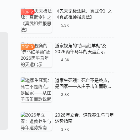
《先天无极法脉：真武令》之
《真武祖师报恩法》
5.3K
道家视角的“赤马红羊劫”及
2026丙午马年的天运启示
4.3K
道家生死观：死亡不是终点，
是回家——从庄子击缶而歌说
起
3.8K
2026年立春：道教养生与马年
运势指南
3.7K