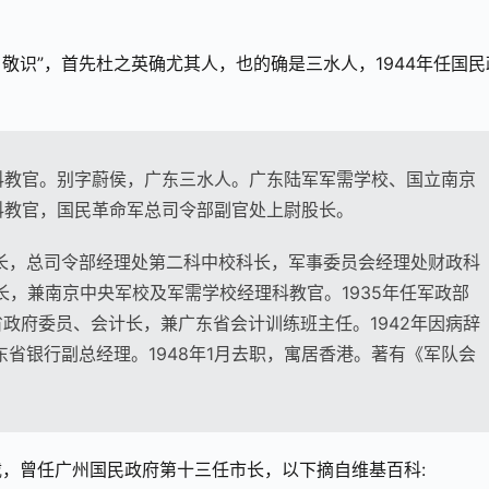
 敬识”，首先杜之英确尤其人，也的确是三水人，1944年任国民
理科教官。别字蔚侯，广东三水人。广东陆军军需学校、国立南京
科教官，国民革命军总司令部副官处上尉股长。
科长，总司令部经理处第二科中校科长，军事委员会经理处财政科
长，兼南京中央军校及军需学校经理科教官。1935年任军政部
省政府委员、会计长，兼广东省会计训练班主任。1942年因病辞
东省银行副总经理。1948年1月去职，寓居香港。著有《军队会
，曾任广州国民政府第十三任市长，以下摘自维基百科: