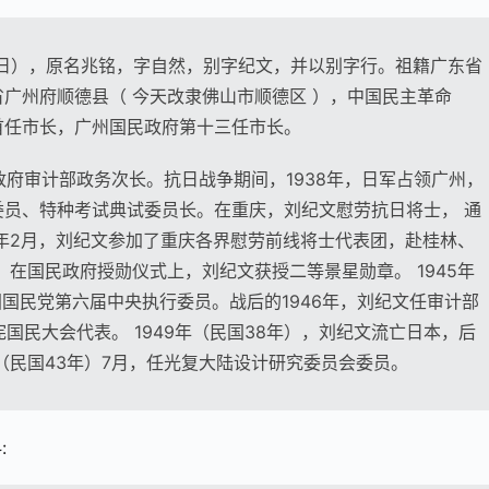
4月12日），原名兆铭，字自然，别字纪文，并以别字行。祖籍广东省
广州府顺德县（ 今天改隶佛山市顺德区 ），中国民主革命
首任市长，广州国民政府第十三任市长。
民政府审计部政务次长。抗日战争期间，1938年，日军占领广州，
员、特种考试典试委员长。在重庆，刘纪文慰劳抗日将士， 通
0年2月，刘纪文参加了重庆各界慰劳前线将士代表团，赴桂林、
，在国民政府授勋仪式上，刘纪文获授二等景星勋章。 1945年
国国民党第六届中央执行委员。战后的1946年，刘纪文任审计部
宪国民大会代表。 1949年（民国38年），刘纪文流亡日本，后
（民国43年）7月，任光复大陆设计研究委员会委员。
: