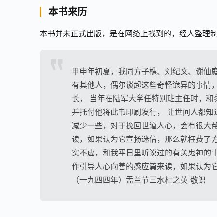
本书来历
本书并未正式出版，是在网络上找到的，经人整理制作
甲申年初夏，我同方子樵、刘纪文、谢仙庭
有其他人，偶尔谈起这些奇怪诡异的事情
长， 当年在陆军大学任特别班主任时，和
并托付他将此书印刷发行， 让世间人都知
减少一些，对于挽回世道人心，会有很大帮
读，如果认为它宣扬迷信，那么就枉费了方
实不虚，和我平日里听说过的有关鬼神的事
作引导人心向善的感应篇来读，如果认为它
（一九四四年）盂兰节三水杜之英 敬识