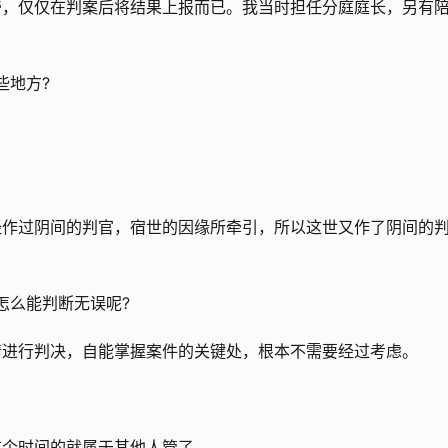
帝，仅仅在判案后将结果上报而已。我当时担任分庭庭长，另有
些地方?
经作过阴间的判官，宿世的因缘所牵引，所以这世又作了阴间的
怎么能判断无误呢?
情进行判决，自能掌握案件的关键处，根本不需要经过考虑。
这个时间的就属于其他人管了。