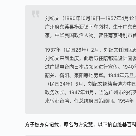
刘纪文（1890年10月19日—1957年
广州府东莞县横沥镇下车岗村，生于广东省
家，中华民国政治人物。曾任南京特别市
1937年（民国26年）2月，刘纪文任国
刘纪文来到重庆，此后历任陪都建设计画委
过广播电台向日本占领区进行宣传。194
韶关、衡阳、耒阳等地劳军。1944年元旦
（民国34年）5月，刘纪文继续当选为中
政务次长。1947年11月，当选广州市的行
来转赴台湾，任总统府国策顾问。1954年
方子樵亦有记载，原名为方觉慧，以下摘自维基百科