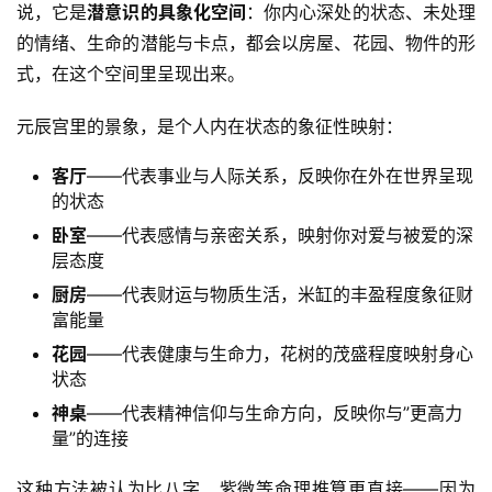
说，它是
潜意识的具象化空间
：你内心深处的状态、未处理
的情绪、生命的潜能与卡点，都会以房屋、花园、物件的形
式，在这个空间里呈现出来。
元辰宫里的景象，是个人内在状态的象征性映射：
客厅
——代表事业与人际关系，反映你在外在世界呈现
的状态
卧室
——代表感情与亲密关系，映射你对爱与被爱的深
层态度
厨房
——代表财运与物质生活，米缸的丰盈程度象征财
富能量
花园
——代表健康与生命力，花树的茂盛程度映射身心
状态
神桌
——代表精神信仰与生命方向，反映你与”更高力
量”的连接
这种方法被认为比八字、紫微等命理推算更直接——因为