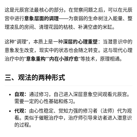
这是元辰宫法最核心的部分。在觉察问题之后，可以在元辰
宫中进行
意象层面的调理
——为衰弱的生命树注入能量、整
理凌乱的房间、清理花园的枯枝、补满空虚的米缸。
这种”调理”，本质上是一种
深层的心理重塑
：当潜意识中的
意象发生改变，现实中的状态也会随之转变。这与现代心理
治疗中的”
意象重构
“”
内在小孩疗愈
“等技术，原理相通。
三、观法的两种形式
自观：
通过修习，自己进入深层意象空间观看元辰宫。
需要一定的心性基础和练习。
代观：
由心性稳定、觉知力强的修习者（法师）代为观
看。类似于催眠治疗中，治疗师引导来访者进入潜意识
的过程。