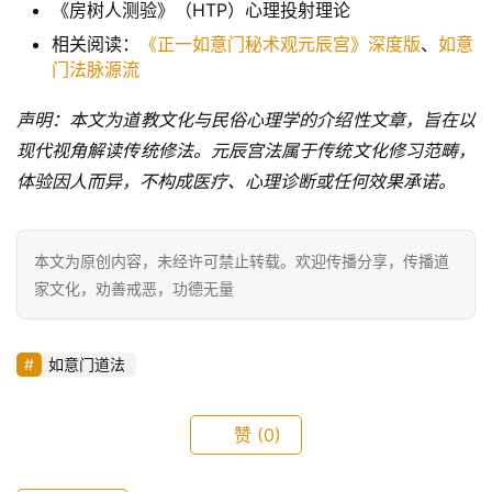
《房树人测验》（HTP）心理投射理论
相关阅读：
《正一如意门秘术观元辰宫》深度版
、
如意
门法脉源流
声明：本文为道教文化与民俗心理学的介绍性文章，旨在以
现代视角解读传统修法。元辰宫法属于传统文化修习范畴，
体验因人而异，不构成医疗、心理诊断或任何效果承诺。
本文为原创内容，未经许可禁止转载。欢迎传播分享，传播道
家文化，劝善戒恶，功德无量
如意门道法
赞
(0)