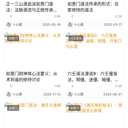
正一三山滴血派如意门道
如意门道法传承的形式：在
法：法脉源流与正统传承考
家修持的道法
证
0
3.0K
0
2.2K
卜心阁
2025-05-16
卜心阁
2025-03-17
如意门
六壬道法
如意门财神体心法要义：从
六壬道法漫谈9：六壬僮身
术到道的修持讨论
法，明僮、迷僮、暗僮、开
金口与乩童
0
1.8K
0
2.4K
卜心阁
2025-11-12
卜心阁
2025-06-27
如意门
如意门