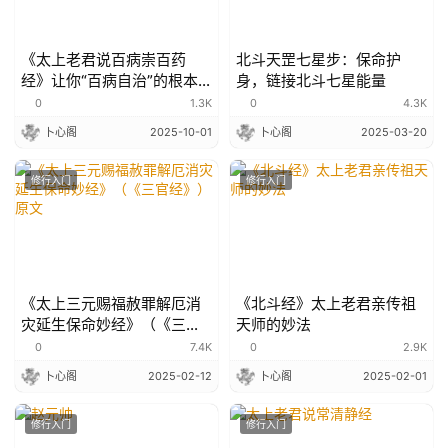
《太上老君说百病崇百药
北斗天罡七星步：保命护
经》让你“百病自治”的根本
身，链接北斗七星能量
大法！
0
1.3K
0
4.3K
卜心阁
2025-10-01
卜心阁
2025-03-20
修行入门
修行入门
《太上三元赐福赦罪解厄消
《北斗经》太上老君亲传祖
灾延生保命妙经》（《三官
天师的妙法
经》）原文
0
7.4K
0
2.9K
卜心阁
2025-02-12
卜心阁
2025-02-01
修行入门
修行入门