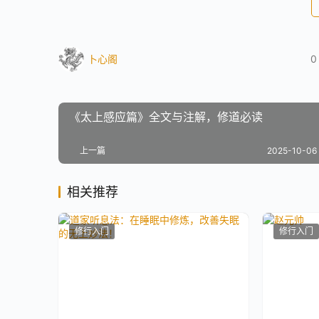
卜心阁
0
《太上感应篇》全文与注解，修道必读
上一篇
2025-10-06 
相关推荐
修行入门
修行入门