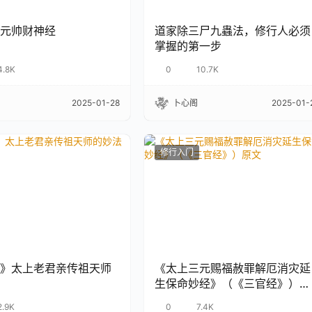
元帅财神经
道家除三尸九蟲法，修行人必须
掌握的第一步
4.8K
0
10.7K
2025-01-28
卜心阁
2025-01-
修行入门
》太上老君亲传祖天师
《太上三元赐福赦罪解厄消灾延
生保命妙经》（《三官经》）原
文
2.9K
0
7.4K