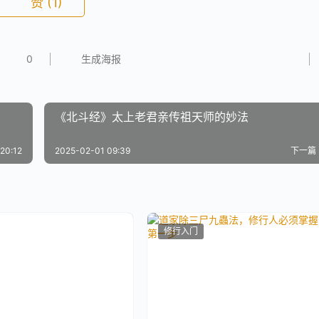
赞
(1)
0
生成海报
《北斗经》太上老君亲传祖天师的妙法
20:12
2025-02-01 09:39
下一篇
修行入门