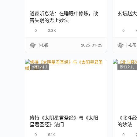
道家听息法：在睡眠中修炼，改
玄坛赵大
善失眠的无上妙法！
0
2.3K
0
卜心阁
2025-01-25
卜心阁
修行入门
修行入门
修持《太阴星君圣经》与《太阳
《北斗经
星君圣经》法门
的妙法
0
5.1K
0