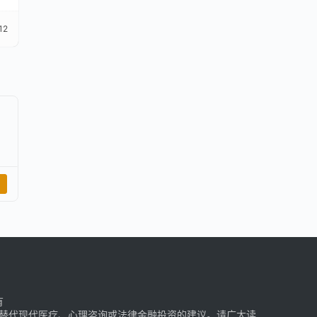
12
有
替代现代医疗、心理咨询或法律金融投资的建议。请广大读