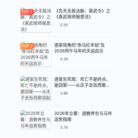
《先天无极法脉：真武令》之
《真武祖师报恩法》
5.3K
道家视角的“赤马红羊劫”及
2026丙午马年的天运启示
4.3K
道家生死观：死亡不是终点，
是回家——从庄子击缶而歌说
起
3.8K
2026年立春：道教养生与马年
运势指南
3.7K