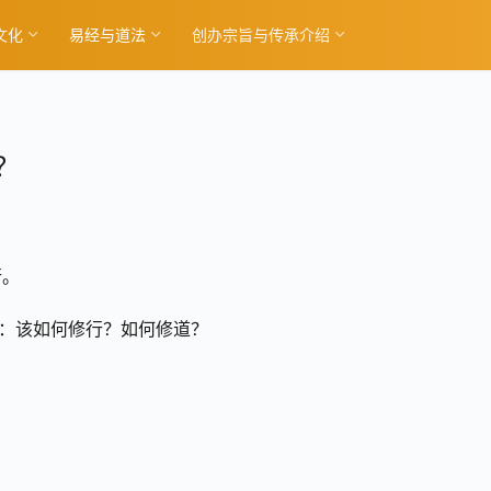
文化
易经与道法
创办宗旨与传承介绍
？
行。