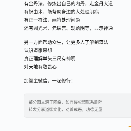
有金丹法，修炼出自己的内丹，走金丹大道
有祝由术，能帮助身边的人处理阴病
有正一符法，画符处理问题
还有圆光术、元辰宫、观落阴等，显示神通
另一方面帮助众生，让更多人了解到道法
认识道家思想
真正理解举头三尺有神明
对天地有敬畏心
加阁主微信，一起修行：
部分图文源于网络，如有侵权请联系删除
转发分享道家文化，劝善戒恶，功德无量