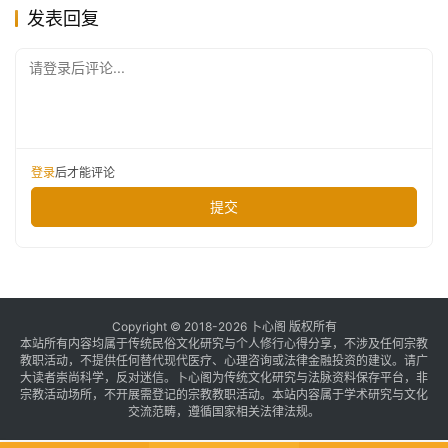
发表回复
请登录后评论...
登录
后才能评论
提交
Copyright © 2018-2026 卜心阁 版权所有
本站所有内容均属于传统民俗文化研究与个人修行心得分享，不涉及任何宗教
教职活动，不提供任何替代现代医疗、心理咨询或法律金融投资的建议。请广
大读者崇尚科学，反对迷信。卜心阁为传统文化研究与法脉资料保存平台，非
宗教活动场所，不开展需登记的宗教教职活动。本站内容属于学术研究与文化
交流范畴，遵循国家相关法律法规。