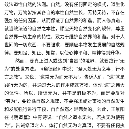
效法道性自然的法则。自然，没有任何固定的模式，道生化
万物，万物皆按其各自的本性自然生长，无持无待，不存在
强加的任何因素，从而保证了自然界的和谐。而人修真道，
就当效法道的自然之本性，顺应天地自然变化的规律，尊重
自然界一切生命的特性，致力于维护自然界的和谐。对于人
世间的一切东西，不要强求，要顺应事物发生发展的自然规
律。要知足、知止、知常，以使心神平和、精神得到升华。
    　然而，要真正进入或达到“自然”的境界，就要践行“无
为”的处世方法。《道德经》中说：“圣人处无为之事，行不
言之教”。又说：“道常无为而无不为”。告诉人们，“道”就是
践行无为的，并通过无为的作用成就万物，体现“道”之伟大
的体性。所以，所谓无为，并不是消极不为，而是要反对
“有为”，要遵循自然之规律，不要强求或对事物的自然发生
和发展强行进行干预，自自然然才是完美的。为此，王景阳
在《明道篇》中有诗说：“自然之道本无为，若执无为便有
为”。告诫修道之人，体行自然无为之真道，不要有任何执