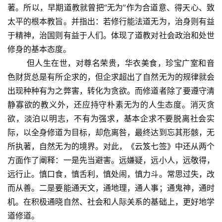
著。所以，早期道教就曾把“无为”作为合道意、得天心、致
太平的根本教旨。并指出：若修行能法道无为，治身则有益
于精神，治国则有益于人们。体现了道教对社会政治和处世
修身的基本态度。
    　但人生在世，对尊名荣贵，华衣美食，珍宝广室和音
色财货总是有所企求的，但企求超出了自然无为的规律就会
出现种种有为之弊害，转化为贪欲。而修道者除了要遵守清
静寡欲的教义外，还应持守朴素无为的人生态度。消灭贪
欲，淡泊以明志，不有为强求，基本企求不要脱离社会实
际，以全身修道为目标，却危离咎，最终达到忘其形骸，无
所执著，自然无为的境界。对此，《云笈七签》中还从两个
方面作了阐释：一是先当避害。远嫌疑，远小人，远敬得，
远行止。慎口食，慎舌利，慎处闹，慎力斗。常思过失，改
而从善。二是要能通天文，通地理，通人事；通鬼神，通时
机。在积极通晓自然、社会和人际关系的基础上，更好地学
道修道。