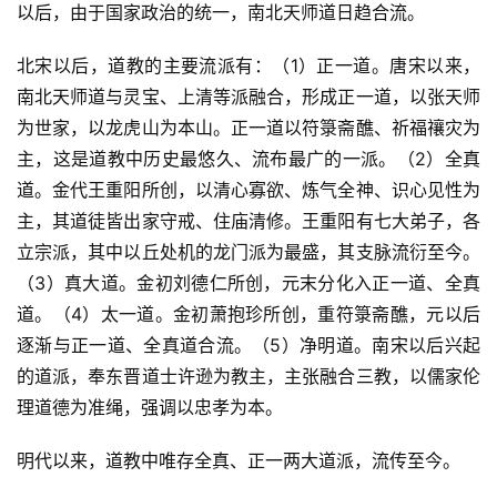
以后，由于国家政治的统一，南北天师道日趋合流。
北宋以后，道教的主要流派有：（1）正一道。唐宋以来，
南北天师道与灵宝、上清等派融合，形成正一道，以张天师
为世家，以龙虎山为本山。正一道以符箓斋醮、祈福禳灾为
主，这是道教中历史最悠久、流布最广的一派。（2）全真
道。金代王重阳所创，以清心寡欲、炼气全神、识心见性为
主，其道徒皆出家守戒、住庙清修。王重阳有七大弟子，各
立宗派，其中以丘处机的龙门派为最盛，其支脉流衍至今。
（3）真大道。金初刘德仁所创，元末分化入正一道、全真
道。（4）太一道。金初萧抱珍所创，重符箓斋醮，元以后
逐渐与正一道、全真道合流。（5）净明道。南宋以后兴起
的道派，奉东晋道士许逊为教主，主张融合三教，以儒家伦
理道德为准绳，强调以忠孝为本。
明代以来，道教中唯存全真、正一两大道派，流传至今。