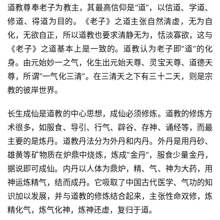
道教尊奉老子为教主，其最高信仰是“道”，以信道、学道、
修道、得道为目的。《老子》之道主张自然清虚，无为自
化，无欲自正，所以道教也要求清静无为，恬淡寡欲，这与
《老子》之道基本上是一致的。道教认为老子即“道”的化
身。由元始妙一之气，化生出元始天尊、灵宝天尊、道德天
尊，所谓“一气化三清”。在三清天之下有三十二天，则是宗
教的彼岸世界。
长生成仙是道教的中心思想，成仙必须修炼。道教的修炼方
术很多，如服食、导引、行气、辟谷、存神、诵经等，而最
主要的是炼丹。道教丹法分为外丹和内丹。外丹是用丹砂、
雄黄等矿物质在炉鼎中烧炼，炼成“金丹”，服食少量金丹，
据说即可成仙。内丹以人体为鼎炉，精、气、神为大药，用
神运炼精气，结而成丹。它吸取了中国古代医学、气功的知
识加以发展，并与道教的修炼结合起来，主张性命双修，炼
精化气，炼气化神，炼神还虚，复归于道。