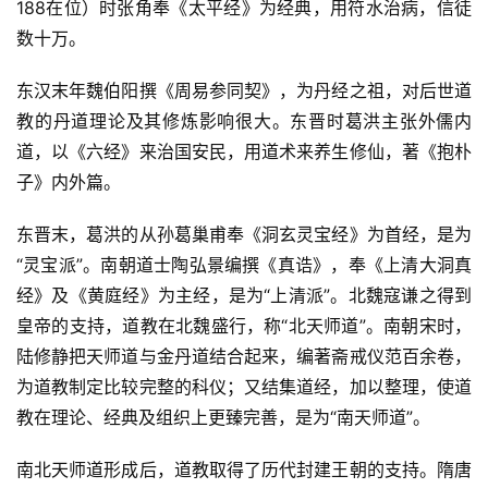
188在位）时张角奉《太平经》为经典，用符水治病，信徒
数十万。
东汉末年魏伯阳撰《周易参同契》，为丹经之祖，对后世道
教的丹道理论及其修炼影响很大。东晋时葛洪主张外儒内
道，以《六经》来治国安民，用道术来养生修仙，著《抱朴
子》内外篇。
东晋末，葛洪的从孙葛巢甫奉《洞玄灵宝经》为首经，是为
“灵宝派”。南朝道士陶弘景编撰《真诰》，奉《上清大洞真
经》及《黄庭经》为主经，是为“上清派”。北魏寇谦之得到
皇帝的支持，道教在北魏盛行，称“北天师道”。南朝宋时，
陆修静把天师道与金丹道结合起来，编著斋戒仪范百余卷，
为道教制定比较完整的科仪；又结集道经，加以整理，使道
教在理论、经典及组织上更臻完善，是为“南天师道”。
南北天师道形成后，道教取得了历代封建王朝的支持。隋唐