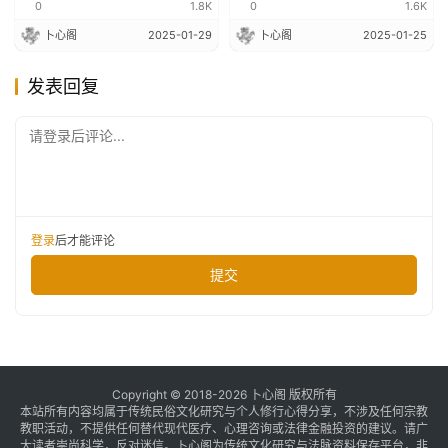
0
1.8K
0
1.6K
卜心阁
2025-01-29
卜心阁
2025-01-25
发表回复
请登录后评论...
登录
后才能评论
提交
Copyright © 2018-2026 卜心阁 版权所有
本站所有内容均属于传统民俗文化研究与个人修行心得分享，不涉及任何宗教
教职活动，不提供任何替代现代医疗、心理咨询或法律金融投资的建议。请广
大读者崇尚科学，反对迷信。卜心阁为传统文化研究与法脉资料保存平台，非