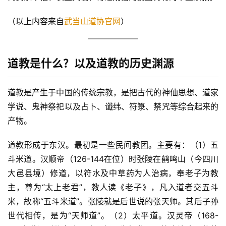
（以上内容来自
武当山道协官网
）
道教是什么？以及道教的历史渊源
道教是产生于中国的传统宗教，是把古代的神仙思想、道家
学说、鬼神祭祀以及占卜、谶纬、符箓、禁咒等综合起来的
产物。
道教形成于东汉。最初是一些民间教团。主要有：（1）五
斗米道。汉顺帝（126-144在位）时张陵在鹤鸣山（今四川
大邑县境）修道，以符水及中草药为人治病，奉老子为教
主，尊为“太上老君”，教人读《老子》，凡入道者交五斗
米，故称“五斗米道”。张陵就是后世说的张天师。其后子孙
世代相传，是为“天师道”。（2）太平道。汉灵帝（168-