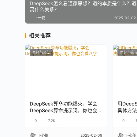
DeepSeek怎么看道家思想？道的本质是什么？
灵什么关系？
上一篇
2025-02-02 
相关推荐
易经与道法
易经与道
DeepSeek算命功能爆火，学会
用Dee
DeepSeek算命提示词，你也会
具体方法
看八字
手教程
0
7.2K
0
卜心阁
2025-02-09
卜心阁