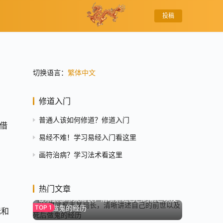
投稿
切换语言：
繁体中文
修道入门
普通人该如何修道？修道入门
借
易经不难！学习易经入门看这里
画符治病？学习法术看这里
8.0K
热门文章
甘肃武都市某局长，清晰讲述自己的前世以及
死后做鬼的经历
标和