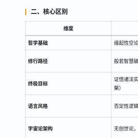
二、核心区别
维度
哲学基础
缘起性空
修行路径
般若智慧
证悟诸法
终极目标
槃）
语言风格
否定性逻
宇宙论架构
无创世论