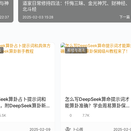
道与神
道家日常修持四法：忏悔三昧、金光神咒、财神经、
北斗经
22:37
2025-02-03 15:28
下一篇
法
易经与道法
pSeek算卦占卜提示词和
怎么写DeepSeek算命提示词才
，附DeepSeek算卦新
能算卦准确？学会周易算卦保姆
级AI教程来了！
5.5K
0
7.7K
2025-02-09
卜心阁
2025-02-