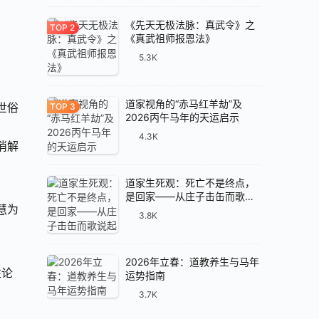
《先天无极法脉：真武令》之
《真武祖师报恩法》
5.3K
道家视角的“赤马红羊劫”及
世俗
2026丙午马年的天运启示
4.3K
消解
道家生死观：死亡不是终点，
是回家——从庄子击缶而歌说
慧为
起
3.8K
2026年立春：道教养生与马年
性论
运势指南
3.7K