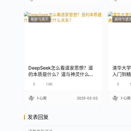
易经与道法
易经与道
DeepSeek怎么看道家思想？道
清华大学
的本质是什么？道与神灵什么关
入门到精
系？
提示词与
0
1.6K
0
卜心阁
2025-02-02
卜心阁
发表回复