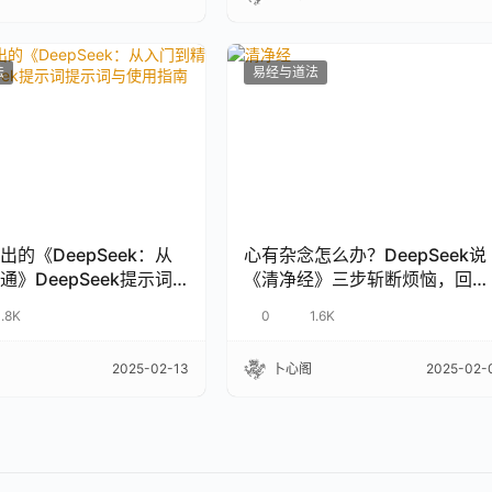
法
易经与道法
出的《DeepSeek：从
心有杂念怎么办？DeepSeek说
通》DeepSeek提示词
《清净经》三步斩断烦恼，回归
使用指南
本真
1.8K
0
1.6K
2025-02-13
卜心阁
2025-02-