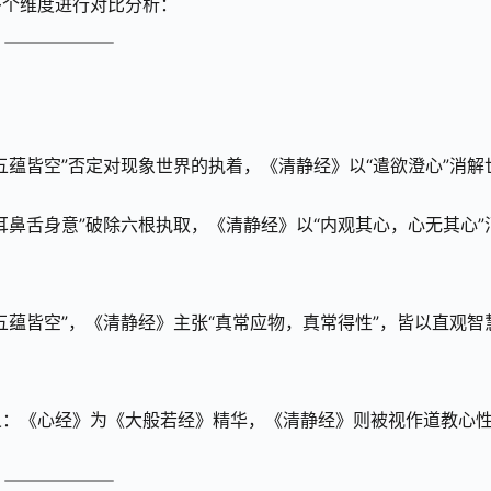
多个维度进行对比分析：
五蕴皆空”否定对现象世界的执着，《清静经》以“遣欲澄心”消解
耳鼻舌身意”破除六根执取，《清静经》以“内观其心，心无其心”
五蕴皆空”，《清静经》主张“真常应物，真常得性”，皆以直观智
义：《心经》为《大般若经》精华，《清静经》则被视作道教心