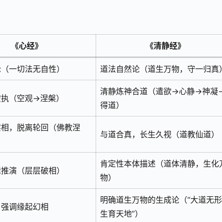
《心经》
《清静经》
论（一切法无自性）
道法自然论（道生万物，守一归真
清静炼神合道（遣欲→心静→神凝
破执（空观→涅槃）
得道）
实相，脱离轮回（佛教涅
与道合真，长生久视（道教仙道）
肯定性本体描述（道体清静，生化
辑推演（层层破相）
物）
明确道生万物的生成论（“大道无
，强调缘起幻相
生育天地”）