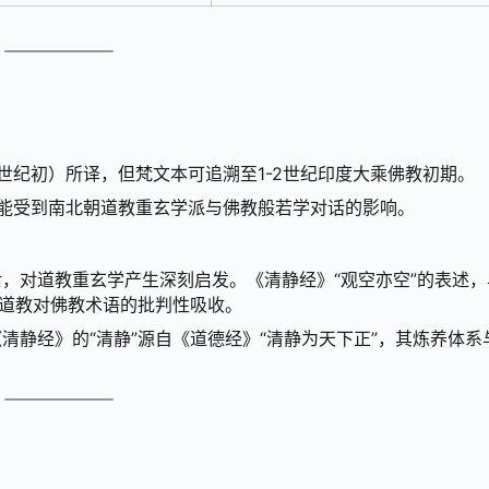
世纪初）所译，但梵文本可追溯至1-2世纪印度大乘佛教初期。
可能受到南北朝道教重玄学派与佛教般若学对话的影响。
，对道教重玄学产生深刻启发。《清静经》“观空亦空”的表述，
为道教对佛教术语的批判性吸收。
清静经》的“清静”源自《道德经》“清静为天下正”，其炼养体系