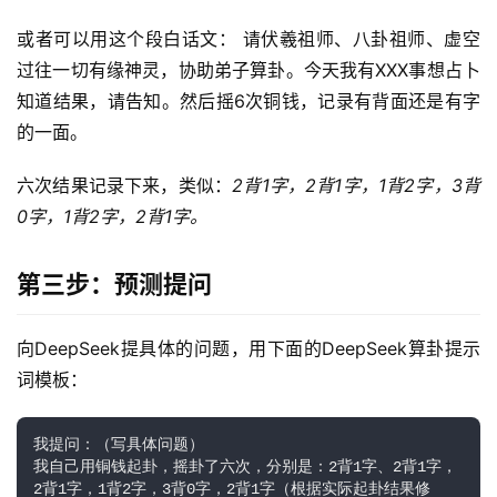
或者可以用这个段白话文： 请伏羲祖师、八卦祖师、虚空
过往一切有缘神灵，协助弟子算卦。今天我有XXX事想占卜
知道结果，请告知。然后摇6次铜钱，记录有背面还是有字
的一面。
六次结果记录下来，类似：
2背1字，2背1字，1背2字，3背
0字，1背2字，2背1字。
第三步：预测提问
向DeepSeek提具体的问题，用下面的DeepSeek算卦提示
词模板：
我提问：（写具体问题）
我自己用铜钱起卦，摇卦了六次，分别是：2背1字、2背1字，
2背1字，1背2字，3背0字，2背1字（根据实际起卦结果修