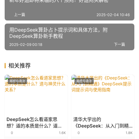
新年好运即将来临的六个预兆！好运兆头解密
上一篇
2025-02-04 10:46
用DeepSeek算卦占卜提示词和具体方法，附
DeepSeek算卦新手教程
2025-02-09 00:18
下一篇
相关推荐
易经与道法
易经与道法
DeepSeek怎么看道家思
清华大学出的
想？道的本质是什么？道与
《DeepSeek：从入门到精
神灵什么关系？
通》DeepSeek提示词提示
0
1.6K
0
1.8K
词与使用指南