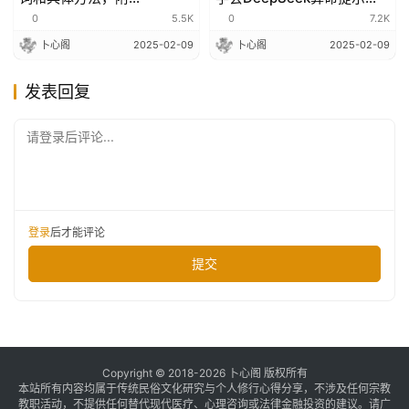
DeepSeek算卦新手教程
词，你也会看八字
0
5.5K
0
7.2K
卜心阁
2025-02-09
卜心阁
2025-02-09
发表回复
请登录后评论...
登录
后才能评论
提交
Copyright © 2018-2026 卜心阁 版权所有
本站所有内容均属于传统民俗文化研究与个人修行心得分享，不涉及任何宗教
教职活动，不提供任何替代现代医疗、心理咨询或法律金融投资的建议。请广