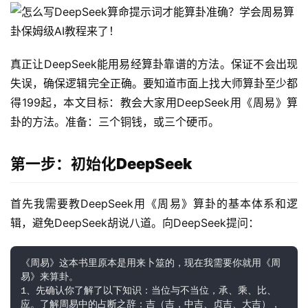
真正让DeepSeek能用易经算卦靠谱的方法。保证不会出现
失误，确保逻辑完全正确。要知道市面上找大师算卦至少都
得199起，本文目标：教会大家用DeepSeek用《周易》算
卦的方法。准备：三个铜钱，或三个硬币。
第一步：初始化DeepSeek
首先我需要教DeepSeek用《周易》算卦的基本体系和逻
辑，避免DeepSeek胡说八道。向DeepSeek提问：
《周易》这本书里原本是用来卜筮的，现在我需要你就用《周
易》来算卦。
1、先确认你了解了以下知识：当位与不当位，承、乘、比、
应。了解周易中的占断之辞：吉（吉，中吉、贞吉、大吉），