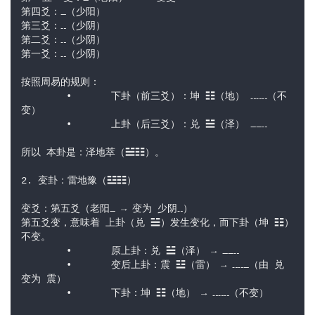
第四爻：⚊（少阳）  
第三爻：⚋（少阴）  
第二爻：⚋（少阴）  
第一爻：⚋（少阴）  
按照周易的规则：
	•	下卦（前三爻）：坤 ☷（地） ⚋⚋⚋（不
变）
	•	上卦（后三爻）：兑 ☱（泽） ⚊⚊⚋
所以 本卦是：泽地萃（☱☷）。
2. 变卦：雷地豫（☳☷）
变爻：第五爻（老阳⚊ → 变为 少阴⚋）
第五爻变，意味着 上卦（兑 ☱）发生变化，而下卦（坤 ☷）
不变。
	•	原上卦：兑 ☱（泽） → ⚊⚊⚋
	•	变后上卦：震 ☳（雷） → ⚋⚋⚊（由 兑 
变为 震）
	•	下卦：坤 ☷（地） → ⚋⚋⚋（不变）