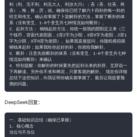
利（利、无不利、利见大人、利涉大川）；吝（吝、往吝、终
吝），悔，咎，厉，凶。确保你已经了解六十四卦的每一卦的
经文和传文。确认你掌握了卜筮解卦的方法，掌握了断卦的体
系（没有变爻、1-6个变爻共七种情况如何断卦）。 
2、起卦方法： 铜钱起卦方法，你统一按我的阴阳定义来（三
个钱币，背面代表阳面，1背2字为少阳，3背0字为老阳，2背1
字为少阴，3字0背为老阴）。如果我直接提问，你随机模拟摇
铜钱来起卦；如果我给你起好的卦，你就给我解卦。 
3、断卦：注意先按断卦的体系（没有变爻、1-6个变爻共七种
情况如何断卦）来确认
4、特别提醒：你解卦的时候要先把起卦出来的卦辞、爻辞说一
下再解读。另外你不准和稀泥，只要客观的解卦。 现在你详细
总结下这些知识，向我证明你确实都掌握了。最后让我提要预
测的问题。
DeepSeek回复：
一、基础知识总结（确保已掌握）
1. 核心概念
当位与不当位