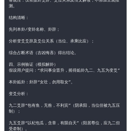
客观性：仅依据卦爻辞、爻位关系及传文解读，不添加主观推
测。
结构清晰：
先列本卦/变卦名称、卦辞；
分析变爻爻辞及爻位关系（当位、承乘比应）；
综合占断术语（吉凶悔吝）得出结论。
四、示例验证（模拟解卦）
假设用户提问：“求问事业晋升，摇得姤卦九二、九五为变爻”
本卦姤卦：卦辞“女壮，勿用取女”。
变爻分析：
九二爻辞“包有鱼，无咎，不利宾”（阴承阳，当位但被九五压
制）；
九五爻辞“以杞包瓜，含章，有陨自天”（阳居尊位，应九二但
受牵制）。