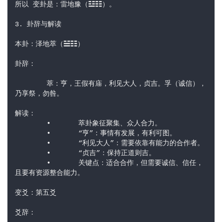
所以 变卦是：雷地豫（☳☷）。
3. 卦辞与解读
本卦：泽地萃（☱☷）
卦辞：
	萃：亨，王假有庙，利见大人，贞吉。孚（诚信），
乃享祭，勿咎。
解读：
	•	萃卦象征聚集、众人合力。
	•	“亨”：事情有发展，有利可图。
	•	“利见大人”：需要依靠有能力的合作者。
	•	“贞吉”：保持正道则吉。
	•	关键点：适合合作，但需要诚信、信任，
且要有资源整合能力。
变爻：第五爻
爻辞：