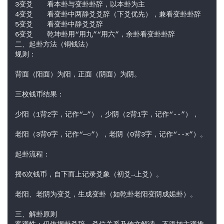
3变爻	看本卦与变卦卦辞，以本卦为主
4变爻	看变卦中两静爻爻辞（下爻优先），兼看变卦卦辞
5变爻	看变卦中静爻爻辞
6变爻	乾坤卦用“用九”“用六”，余卦看变卦卦辞
二、起卦方法（铜钱法）
规则：
背面（阳面）为阳，正面（阴面）为阴。
三枚钱币结果：
少阳（1背2字，记作“—”），少阴（2背1字，记作“--”），
老阳（3背0字，记作“—○”），老阴（0背3字，记作“--×”）。
起卦流程：
摇6次钱币，自下而上记录爻象（初爻→上爻）。
老阳、老阴为变爻，生成变卦（如乾卦老阳变阴成姤卦）。
三、解卦原则