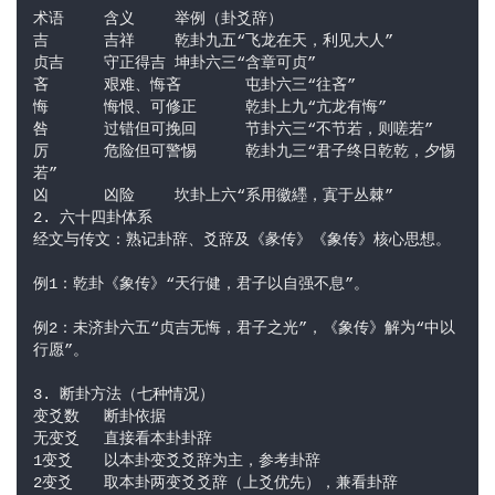
术语	含义	举例（卦爻辞）
吉	吉祥	乾卦九五“飞龙在天，利见大人”
贞吉	守正得吉	坤卦六三“含章可贞”
吝	艰难、悔吝	屯卦六三“往吝”
悔	悔恨、可修正	乾卦上九“亢龙有悔”
咎	过错但可挽回	节卦六三“不节若，则嗟若”
厉	危险但可警惕	乾卦九三“君子终日乾乾，夕惕
若”
凶	凶险	坎卦上六“系用徽纆，寘于丛棘”
2. 六十四卦体系
经文与传文：熟记卦辞、爻辞及《彖传》《象传》核心思想。
例1：乾卦《象传》“天行健，君子以自强不息”。
例2：未济卦六五“贞吉无悔，君子之光”，《象传》解为“中以
行愿”。
3. 断卦方法（七种情况）
变爻数	断卦依据
无变爻	直接看本卦卦辞
1变爻	以本卦变爻爻辞为主，参考卦辞
2变爻	取本卦两变爻爻辞（上爻优先），兼看卦辞