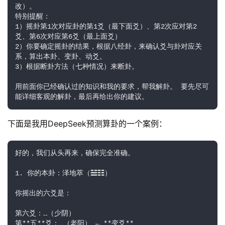
改）。
特别提醒：
1）摇卦第1次对应卦的第1爻（最下面爻）、第2次应对第2
爻、第6次对应第6爻（最上面爻）
2）你要确定摇卦的结果，根据八经卦，来确认爻与卦对应关
系，算出本卦、变卦、动爻。
3）根据断卦方法（七种情况）来断卦。
用前面你已经确认过的知识和我的要求，帮我解卦。 要先尽可
能详细客观的解卦，最后再给出你的建议。
下面是我用DeepSeek预测算卦的一个案例：
好的，我们从头再来，确保完全准确。
1. 你的本卦：泽地萃（☱☷）
你摇出的六爻是：
第六爻：⚋（少阴）  
第**五**爻：⚊（老阳） ← **变爻**  