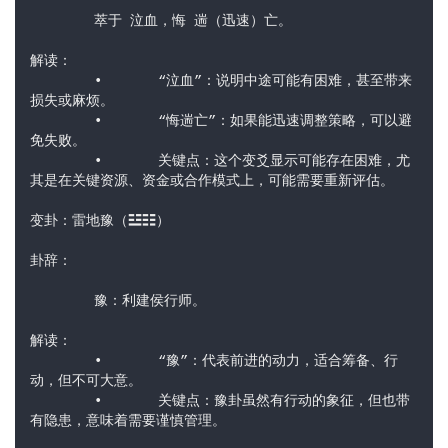
	萃于 泣血，悔 遄（迅速）亡。
解读：
	•	“泣血”：说明中途可能有困难，甚至带来
损失或麻烦。
	•	“悔遄亡”：如果能迅速调整策略，可以避
免失败。
	•	关键点：这个变爻显示可能存在困难，尤
其是在关键资源、资金或合作模式上，可能需要重新评估。
变卦：雷地豫（☳☷）
卦辞：
	豫：利建侯行师。
解读：
	•	“豫”：代表前进的动力，适合筹备、行
动，但不可大意。
	•	关键点：豫卦虽然有行动的象征，但也带
有隐患，意味着需要谨慎管理。