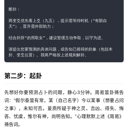
断卦：
两变爻优先看上爻（九五），提示需等待时机（“有陨自
天”），晋升需外部助力；
结合卦辞“勿用取女”，建议暂缓主动争取，以守为进。
请提出您要预测的具体问题，或告知已摇得的卦象（包括本
卦、变爻位置）。我将严格按上述规则解卦。
第二步：起卦
先想好你要预测占卜的问题，静心3分钟。周易筮卦祷告
词：“假尔泰筮有常，某（自己名字）今以某事（想要占问
之事），未知可否。爰质所疑于神之灵，吉凶、得失、悔
吝、忧虞，惟尔有神，尚明告知。”心理默默上述《周易》
祷告词。 