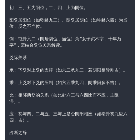
初、三、五为阳位，二、四、上为阴位。
阳爻居阳位（如乾卦九三）、阴爻居阴位（如坤卦六四）为当
位，反之不当位。
例：屯卦六二（阴居阴位，当位）为“女子贞不字，十年乃
字”，需结合爻位关系解读。
爻际关系
承：下爻对上爻的支撑（如六二承九三，若阴阳相异则吉）。
乘：上爻对下爻的压制（如六五乘九四，阴乘阳多不吉）。
比：相邻两爻的关系（如比卦六三与六四比而不应，主阻
滞）。
应：初与四、二与五、三与上是否阴阳相应（如泰卦初九应六
四，吉）。
占断之辞