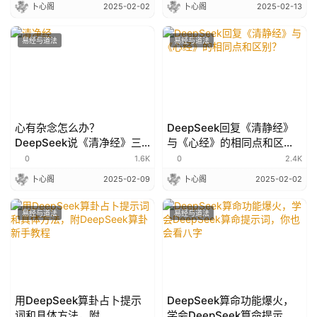
卜心阁
2025-02-02
卜心阁
2025-02-13
易经与道法
易经与道法
心有杂念怎么办？
DeepSeek回复《清静经》
DeepSeek说《清净经》三
与《心经》的相同点和区
步斩断烦恼，回归本真
别？
0
1.6K
0
2.4K
卜心阁
2025-02-09
卜心阁
2025-02-02
易经与道法
易经与道法
用DeepSeek算卦占卜提示
DeepSeek算命功能爆火，
词和具体方法，附
学会DeepSeek算命提示