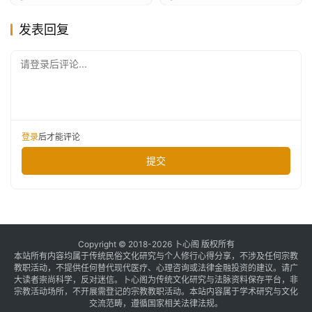
发表回复
请登录后评论...
登录
后才能评论
提交
Copyright © 2018-2026 卜心阁 版权所有
本站所有内容均属于传统民俗文化研究与个人修行心得分享，不涉及任何宗教
教职活动，不提供任何替代现代医疗、心理咨询或法律金融投资的建议。请广
大读者崇尚科学，反对迷信。卜心阁为传统文化研究与法脉资料保存平台，非
宗教活动场所，不开展需登记的宗教教职活动。本站内容属于学术研究与文化
交流范畴，遵循国家相关法律法规。