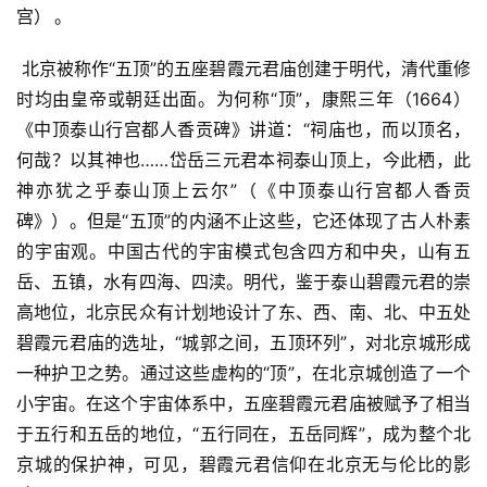
宫）
。
 北京被称作“五顶”的五座碧霞元君庙创建于明代，清代重修
时均由皇帝或朝廷出面。为何称“顶”，康熙三年（1664）
《中顶泰山行宫都人香贡碑》讲道：“祠庙也，而以顶名，
何哉？以其神也……岱岳三元君本祠泰山顶上，今此栖，此
神亦犹之乎泰山顶上云尔”（《中顶泰山行宫都人香贡
碑》）。但是“五顶”的内涵不止这些，它还体现了古人朴素
的宇宙观。中国古代的宇宙模式包含四方和中央，山有五
岳、五镇，水有四海、四渎。明代，鉴于泰山碧霞元君的崇
高地位，北京民众有计划地设计了东、西、南、北、中五处
碧霞元君庙的选址，“城郭之间，五顶环列”，对北京城形成
一种护卫之势。通过这些虚构的“顶”，在北京城创造了一个
小宇宙。在这个宇宙体系中，五座碧霞元君庙被赋予了相当
于五行和五岳的地位，“五行同在，五岳同辉”，成为整个北
京城的保护神，可见，碧霞元君信仰在北京无与伦比的影