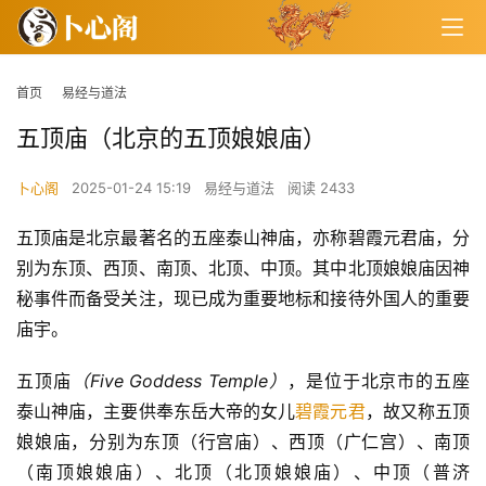
首页
易经与道法
五顶庙（北京的五顶娘娘庙）
卜心阁
2025-01-24 15:19
易经与道法
阅读 2433
五顶庙是北京最著名的五座泰山神庙，亦称碧霞元君庙，分
别为东顶、西顶、南顶、北顶、中顶。其中北顶娘娘庙因神
秘事件而备受关注，现已成为重要地标和接待外国人的重要
庙宇。
五顶庙
（Five Goddess Temple）
，是位于北京市的五座
泰山神庙，主要供奉东岳大帝的女儿
碧霞元君
，故又称五顶
娘娘庙，分别为东顶（行宫庙）、西顶（广仁宫）、南顶
（南顶娘娘庙）、北顶（北顶娘娘庙）、中顶（普济