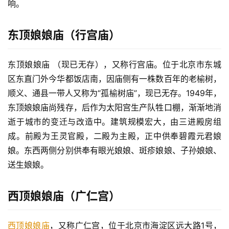
响。
东顶娘娘庙（行宫庙）
东顶娘娘庙 （现已无存），又称行宫庙。位于北京市东城
区东直门外今华都饭店南，因庙侧有一株数百年的老榆树，
顺义、通县一带人又称为“孤榆树庙”，现已无存。1949年，
东顶娘娘庙尚残存，后作为太阳宫生产队牲口棚，渐渐地消
逝于城市的变迁与改造中。建筑规模宏大，由三进殿房组
成。前殿为王灵官殿，二殿为主殿，正中供奉碧霞元君娘
娘。东西两侧分别供奉有眼光娘娘、斑疹娘娘、子孙娘娘、
送生娘娘。
西顶娘娘庙（广仁宫）
西顶娘娘庙
，又称广仁宫，位于北京市海淀区远大路1号，