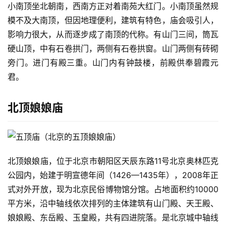
小南顶坐北朝南，西南方正对着南苑大红门。小南顶虽然规
模不及大南顶，但因地理便利，建筑有特色，庙会吸引人，
影响力很大，从而逐步成了南顶的代称。有山门三间，筒瓦
硬山顶，中有石卷拱门，两侧有石卷拱窗。山门两侧有砖砌
旁门。进门有殿三重。山门内有钟鼓楼，前殿供奉碧霞元
君。
北顶娘娘庙
北顶娘娘庙，位于北京市朝阳区天辰东路11号北京奥林匹克
公园内，始建于明宣德年间（1426—1435年），2008年正
式对外开放，现为北京民俗博物馆分馆。占地面积约10000
平方米，沿中轴线依次排列的主体建筑有山门殿、天王殿、
娘娘殿、东岳殿、玉皇殿，共有四进院落。是北京城中轴线