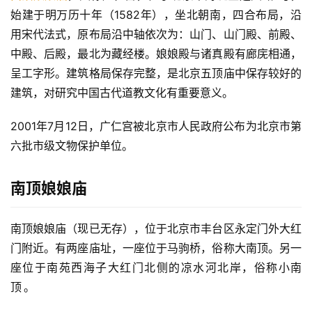
始建于明万历十年（1582年），坐北朝南，四合布局，沿
用宋代法式，原布局沿中轴依次为：山门、山门殿、前殿、
中殿、后殿，最北为藏经楼。娘娘殿与诸真殿有廊庑相通，
呈工字形。建筑格局保存完整，是北京五顶庙中保存较好的
建筑，对研究中国古代道教文化有重要意义。
2001年7月12日，广仁宫被北京市人民政府公布为北京市第
六批市级文物保护单位。
南顶娘娘庙
南顶娘娘庙（现已无存），位于北京市丰台区永定门外大红
门附近。有两座庙址，一座位于马驹桥，俗称大南顶。另一
座位于南苑西海子大红门北侧的凉水河北岸，俗称小南
顶
。