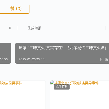
赞
(0)
0
生成海报
道家 “三昧真火”真实存在！《北茅秘传三昧真火法》
10:56
2025-01-26 23:00
下一篇
玄学百科