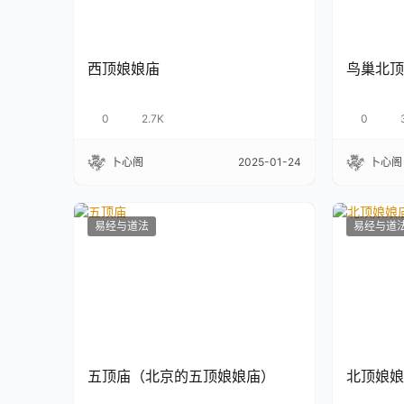
西顶娘娘庙
鸟巢北顶
0
2.7K
0
卜心阁
2025-01-24
卜心阁
易经与道法
易经与道
五顶庙（北京的五顶娘娘庙）
北顶娘娘