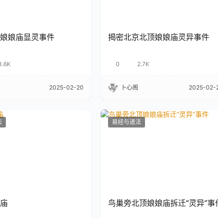
娘娘庙显灵事件
揭密北京北顶娘娘庙灵异事件
3.6K
0
2.7K
2025-02-20
卜心阁
2025-02-
法
易经与道法
庙
鸟巢旁北顶娘娘庙拆迁“灵异”事