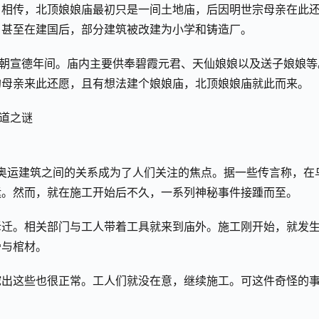
。相传，北顶娘娘庙最初只是一间土地庙，后因明世宗母亲在此
，甚至在建国后，部分建筑被改建为小学和铸造厂。
明朝宣德年间。庙内主要供奉碧霞元君、天仙娘娘以及送子娘娘等
的母亲来此还愿，且有想法建个娘娘庙，北顶娘娘庙就此而来。
与奥运建筑之间的关系成为了人们关注的焦点。据一些传言称，在
运。然而，就在施工开始后不久，一系列神秘事件接踵而至。
拆迁。相关部门与工人带着工具就来到庙外。施工刚开始，就发
骨与棺材。
挖出这些也很正常。工人们就没在意，继续施工。可这件奇怪的