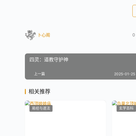
卜心阁
0
四灵：道教守护神
上一篇
2025-01-25 
相关推荐
易经与道法
玄学百科