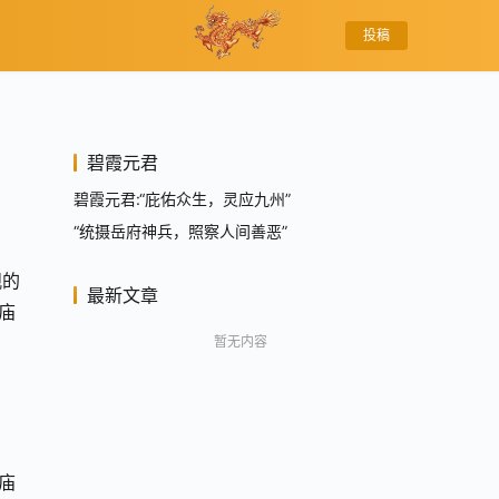
投稿
碧霞元君
碧霞元君:“庇佑众生，灵应九州”
“统摄岳府神兵，照察人间善恶”
观的
最新文章
庙
暂无内容
庙