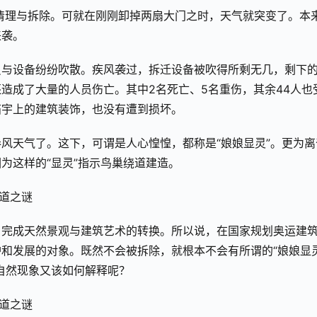
行清理与拆除。可就在刚刚卸掉两扇大门之时，天气就突变了。本
来袭。
员与设备纷纷吹散。疾风袭过，拆迁设备被吹得所剩无几，剩下
造成了大量的人员伤亡。其中2名死亡、5名重伤，其余44人也
庙宇上的建筑装饰，也没有遭到损坏。
卷风天气了。这下，可谓是人心惶惶，都称是“娘娘显灵”。更为离
为这样的“显灵”指示鸟巢绕道建造。
。完成天然景观与建筑艺术的转换。所以说，在国家规划奥运建
和发展的对象。既然不会被拆除，就根本不会有所谓的“娘娘显
自然现象又该如何解释呢？