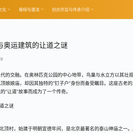
文化
易经与道法
创办宗旨与传承介绍
与奥运建筑的让道之谜
19
现代的交融。在奥林匹克公园的中心地带，鸟巢与水立方以其壮
顶娘娘庙，却因其独特的“钉子户”身份而备受瞩目。这座古老的
的“让道”故事而成为了一个传奇。
屯北顶村，始建于明朝宣德年间，是北京最著名的泰山神庙之一。