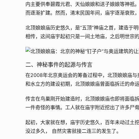
内主要供奉碧霞元君、天仙娘娘和送子娘娘等神祇
而逐渐扩建。然而，清末民国年间，庙宇逐渐衰败
北顶娘娘庙历史悠久，是“五顶”神庙之首，建造于
相传，这间庙宇起初只是一间土地庙，之后明世宗
二、神秘事件的起源与传言
在2008年北京奥运会的筹备过程中，北顶娘娘庙
和水立方的建设初期，北顶娘娘庙曾面临拆迁的命
传言在鸟巢刚开始建造时，北顶娘娘庙也即将面临
一件奇怪的事情。工人就在庙宇附近挖出了许多尸
起初，大家就在想，庙宇历史悠久，百年未动过土
没过多久， 自然灾害就接二连三的发生了。