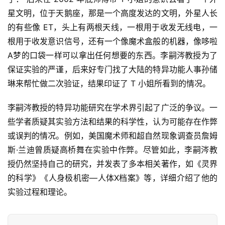
星文明，位于天鹅座，那是一个高度发达的文明，外星人长
的有些像 ET，头上有两根天线，一根用于收发无线电，一
根用于收发意识信号，还有一个像魔术盒般的机器，像哆啦
A梦的口袋一样可以拿出任何想要的东西。李嗣涔教授为了
保证实验的严谨，后来好专门找了大陆的特异功能人事孙储
琳来帮忙做二次验证，结果印证了 T 小姐所看到的情况。
李嗣涔教授的特异功能研究在学术界引起了广泛的争议。一
些学者质疑其实验方法和结果的科学性，认为可能存在作弊
或误判的情况。例如，美国魔术师和超自然现象调查员詹姆
斯·兰迪曾质疑高桥舞在实验中作弊。尽管如此，李嗣涔教
授仍然坚持自己的研究，并发表了多本相关著作，如《灵界
的科学》《人身极机密—人体X档案》等，详细介绍了他的
实验过程和理论。