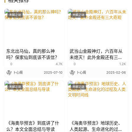
相关推荐
未解之谜
未解之谜
东北出马仙，真的那么神
武当山金殿神灯，六百年从
吗？保家仙到底该不该信？
未熄灭！此外金殿还有三大
奇观
0
4.7K
0
1.2K
卜心阁
2025-07-10
卜心阁
2025-02-06
未解之谜
未解之谜
《海奥华预言》到底讲了什
《海奥华预言》地球历史、
么？本文全面总结与导读
人类起源、生命进化的过程