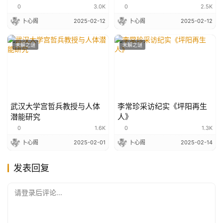
及人类文明时间线
0
3.0K
0
2.5K
卜心阁
2025-02-12
卜心阁
2025-02-12
未解之谜
未解之谜
武汉大学宫哲兵教授与人体
李常珍采访纪实《坪阳再生
潜能研究
人》
0
1.6K
0
1.3K
卜心阁
2025-02-01
卜心阁
2025-02-14
发表回复
请登录后评论...