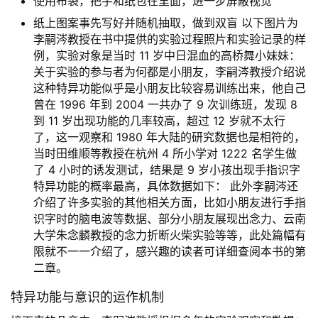
使用布袋，把手和纸包在里面，进一步屏蔽视觉
纸上图案事先写好并随机抽取，做到双盲 以下图片为
李嗣涔教授在书中提供的实验过程照片和实验记录的样
例，实验对象是当时 11 岁中日混血的高桥舞小妹妹：
关于实验的参与者为何都是小朋友，李嗣涔教授介绍说
这种特异功能似乎是小朋友比较容易训练出来，他自己
曾在 1996 年到 2004 一共办了 9 次训练班，发现 8
到 11 岁出现功能的几率较高，超过 12 岁就不太行
了，这一观察和 1980 年大陆的研究数据也是相符的，
当时田维顺等教授在杭州 4 所小学对 1222 名学生做
了 4 小时的诱发测试，结果是 9 岁小孩出现手指识字
特异功能的概率最高，具体数据如下： 此外李嗣涔还
介绍了许多实验的其他相关方面，比如小朋友进行手指
识字时的脑电波等数据、部分小朋友展现出念力、云南
大学朱念麟教授的念力折断火柴实验等等，此处篇幅有
限就不一一介绍了，感兴趣的读者可详细查阅本书的第
二章。
特异功能与意识的运作机制