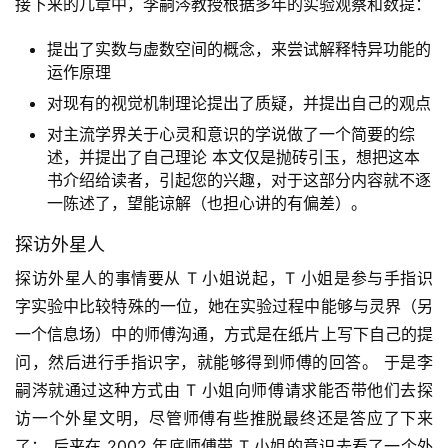
接下来的几章中，李嗣涔教授根据多年的实验观察和数提：
提出了实数与虚数空间的概念，来尝试解释特异功能的
运作原理
对现有的视觉机制理论提出了质疑，并提出自己的观点
对主流学界关于心灵和意识的学说做了一个简要的综
述，并提出了自己理论 本文仅是抛砖引玉，想把这本
书介绍给读者，引起您的兴趣，对于这部分内容就不逐
一陈述了，望能谅解（也担心讲的有偏差）。
探访外星人
探访外星人的事情要从 T 小姐说起，T 小姐是参与手指识
字实验中比较特殊的一位，她在实验过程中能够与灵界（另
一个信息场）中的师傅沟通，方式是在纸片上写下自己的提
问，然后进行手指识字，就能够得到师傅的回答。 于是李
嗣涔就通过这种方式由 T 小姐向师傅请求能否带他们去探
访一个外星文明，尽管师傅有些推脱最终还是答应了下来
了： 后来在 2002 年底师傅带 T 小姐的意识去看了一个外