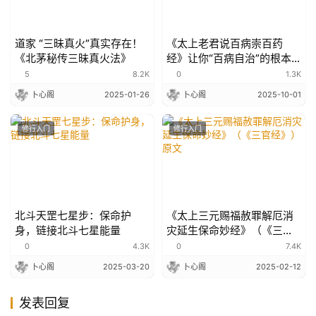
道家 “三昧真火”真实存在！
《太上老君说百病崇百药
《北茅秘传三昧真火法》
经》让你“百病自治”的根本
大法！
5
8.2K
0
1.3K
卜心阁
2025-01-26
卜心阁
2025-10-01
修行入门
修行入门
北斗天罡七星步：保命护
《太上三元赐福赦罪解厄消
身，链接北斗七星能量
灾延生保命妙经》（《三官
经》）原文
0
4.3K
0
7.4K
卜心阁
2025-03-20
卜心阁
2025-02-12
发表回复