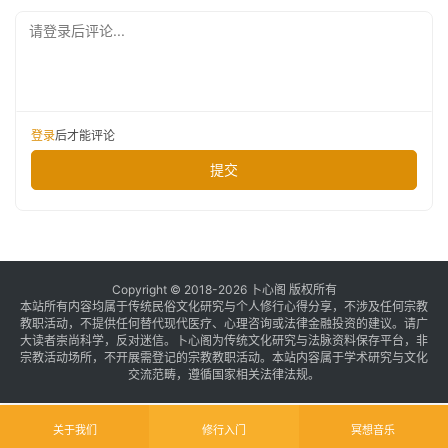
请登录后评论...
登录
后才能评论
提交
Copyright © 2018-2026 卜心阁 版权所有
本站所有内容均属于传统民俗文化研究与个人修行心得分享，不涉及任何宗教
教职活动，不提供任何替代现代医疗、心理咨询或法律金融投资的建议。请广
大读者崇尚科学，反对迷信。卜心阁为传统文化研究与法脉资料保存平台，非
宗教活动场所，不开展需登记的宗教教职活动。本站内容属于学术研究与文化
交流范畴，遵循国家相关法律法规。
关于我们
修行入门
冥想音乐