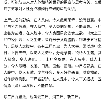
成，可能与古人对人体和精神世界的探索与思考有关，也反
映了道家对人性弱点和修行障碍的深刻认识。
上尸虫名为彭候，在人头内，令人愚痴呆笨，没有智慧。中
尸虫名为彭质，在人胸中，令人烦恼妄想，不能清静。下尸
虫名为彭矫，在人腹中，令人贪图男女饮食之欲。《太上三
尸中经》云：人之生也，皆寄形于父母胞胎，饱味于五谷精
气，是以人之腹中，各有三尸九虫，为人大害。常以庚申之
日，上告天帝，以记人之造罪，分毫录奏，欲绝人生籍，减
人禄命，令人速死。……上尸名彭倨，在人头中，伐人上
分，令人眼暗、发落、口臭、面皱、齿落。中尸名彭质，在
人腹中，伐人五藏，少气多忘，令人好作恶事，噉食物命，
或作梦寐倒乱。下尸名彭矫，在人足中，令人下关搔扰，五
情勇（涌）动淫邪，不能自禁。
除三尸九蟲法，也叫去三尸、消三尸、斩三尸。