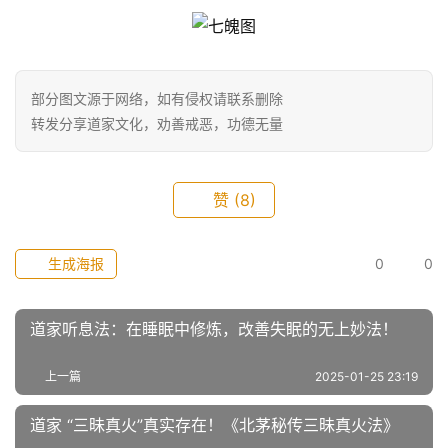
部分图文源于网络，如有侵权请联系删除
转发分享道家文化，劝善戒恶，功德无量
赞
(8)
生成海报
0
0
道家听息法：在睡眠中修炼，改善失眠的无上妙法！
上一篇
2025-01-25 23:19
道家 “三昧真火”真实存在！《北茅秘传三昧真火法》