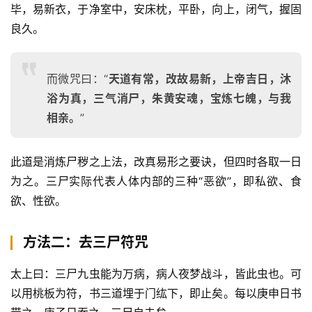
毕，易新衣，于净室中，安床枕，平卧，向上，闭气，握固
良久。
而微咒曰：“
天道有常，改故易新，上帝吉日，沐
浴为真，三气消尸，朱黄安魂，宝炼七魄，与我
相亲。
”
此道是消炼尸秽之上法，改真易形之要诀，但四时各取一日
为之。三尸实际代表人体内部的三种“恶欲”，即私欲、食
欲、性欲。 
方法二：去三尸符咒
太上曰：三尸九虫能为万病，病人夜梦战斗，皆此虫也。可
以用桃板为符，书三道埋于门纮下，即止矣。每以庚申日书