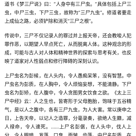
道书《梦三尸说》曰：“人身中有三尸虫。”具体包括上尸三
虫，中尸三虫，下尸三虫，故称为“三尸九虫”。修道者要走
上成仙之路，必须铲除和消灭“三尸之根”。
传说中，三尸不仅记录人的罪过并上报天帝，还会教唆人犯
罪作恶，以期望人早点死亡，从而脱离人体。这种观念的形
成，可能与古人对人体和精神世界的探索与思考有关，也反
映了道家对人性弱点和修行障碍的深刻认识。
上尸虫名为彭候，在人头内，令人愚痴呆笨，没有智慧。中
尸虫名为彭质，在人胸中，令人烦恼妄想，不能清静。下尸
虫名为彭矫，在人腹中，令人贪图男女饮食之欲。《太上三
尸中经》云：人之生也，皆寄形于父母胞胎，饱味于五谷精
气，是以人之腹中，各有三尸九虫，为人大害。常以庚申之
日，上告天帝，以记人之造罪，分毫录奏，欲绝人生籍，减
人禄命，令人速死。……上尸名彭倨，在人头中，伐人上
分，令人眼暗、发落、口臭、面皱、齿落。中尸名彭质，在