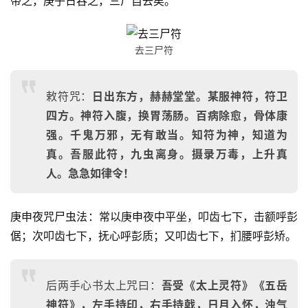
带之，庚子日吞之，三尸自去矣。
去三尸符
敕符咒：
日出东方，赫赫堂堂。某服神符，符卫
四方。神符入腹，换胃荡肠。百病除愈，骨体康
强。千鬼万邪，无有敢当。知符为神，知道为
真。吾服此符，九虫离身。摄录万毒，上升真
人。急急如律令！
庚申夜咒尸虫法：常以庚申夜中平坐，叩齿七下，击额呼彭
倨；次叩齿七下，抚心呼彭质；又叩齿七下，扪腰呼彭矫。
后两手心书太上咒曰：
吾受《太上灵符》《五岳
神符》，左手持印，右手持戟，日月入怀，浊气