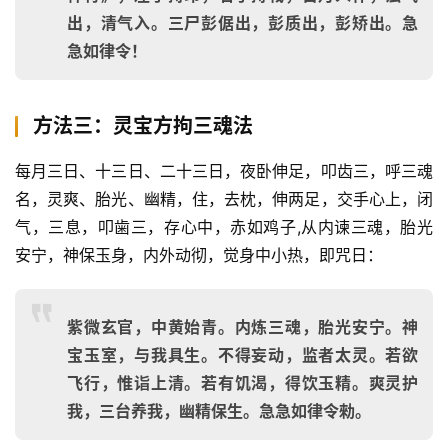
出，清气入。三尸彭倨出，彭质出，彭矫出。急
急如律令！
方法三：灵宝方拘三魂法
每月三日、十三日、二十三日，夜卧伸足，叩齿三，呼三魂
名，灵爽、胎光、幽精，住，去枕，伸两足，交手心上，闭
气，三息，叩歯三，存心中，赤如鸡子,从内谏三魂，胎光
安宁，神保玉身，内外动彻，觉身中小热，即咒日：
紫微玄官，中黄始青。内炼三魂，胎光安宁。神
宝玉室，与我具生。不得妄动，监者太灵。若欲
飞行，惟诣上清。若有饥渴，得饮玉精。爽灵护
我，三台养我，幽精保生。急急如律令勑。