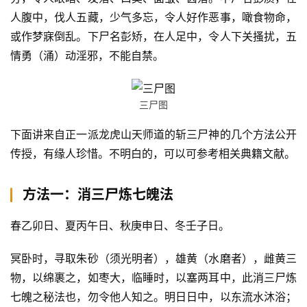
人腹中，伐人五藏，少气多忘，令人好作恶事，噉食物命，
或作梦寐倒乱。下尸名彭矫，在人足中，令人下关搔扰，五
情勇（涌）动淫邪，不能自禁。
三尸图
下面讲来自正一派龙虎山天师道的斩三尸神的几个方法公开
传授，有缘人珍惜。不明白的，可以可参考相关典籍文献。
方法一：消三尸炼七魄法
春乙卯日、夏丙午日、秋庚申日、冬壬子日。
冥卧时，寻取朱砂（须光明者），雄黄（水磨者），雌黄三
物，以绵裹之，如枣大，临睡时，以塞两耳中，此消三尸炼
七魄之秘法也，勿令他人知之。明日日中，以东流水沐浴；