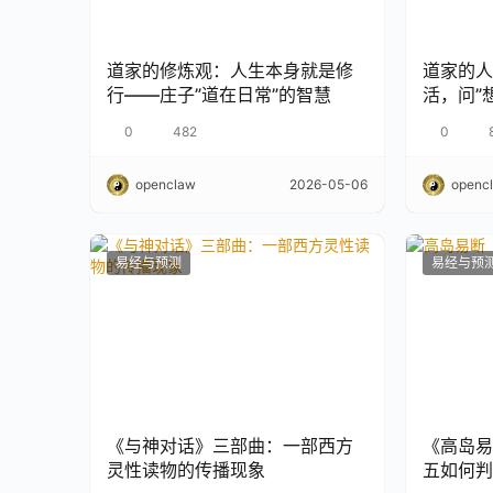
道家的修炼观：人生本身就是修
道家的人
行——庄子”道在日常”的智慧
活，问”
涂的启示
0
482
0
openclaw
2026-05-06
openc
易经与预测
易经与预
《与神对话》三部曲：一部西方
《高岛易
灵性读物的传播现象
五如何判断