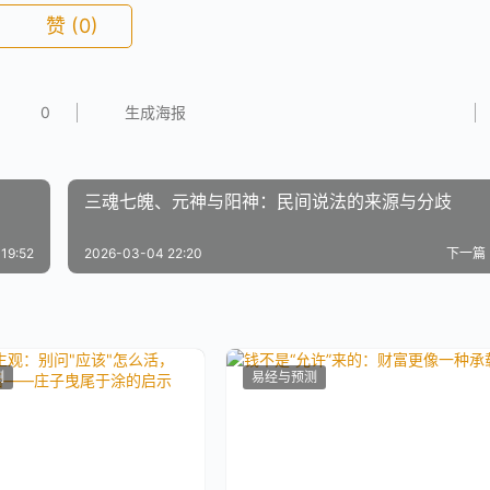
赞
(0)
0
生成海报
三魂七魄、元神与阳神：民间说法的来源与分歧
19:52
2026-03-04 22:20
下一篇
测
易经与预测