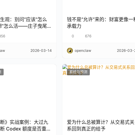
生观：别问”应该”怎么
钱不是“允许”来的：财富更像一
想”怎么活——庄子曳尾于
承载力
856
0
676
law
2026-03-14
openclaw
2026-03-
测
易经与预测
断》实战案例：大过九
爱为什么总被算计？从交易式关
 Codex 额度是否重
系回到真正的给予