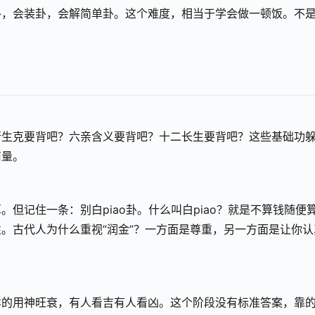
卦，会装卦，会解简单卦。这个难度，相当于学会做一顿饭。不
行生克要背吧？六亲含义要背吧？十二长生要背吧？这些基础功
商量。
但记住一条：别白piao卦。什么叫白piao？就是不算钱随便
。古代人为什么重视”润金”？一方面是尊重，另一方面是让你认
样的用神旺衰，有人看吉有人看凶。这个阶段没有标准答案，靠