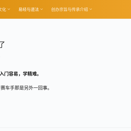
文化
易经与道法
创办宗旨与传承介绍
了
7
入门容易，学精难。
为赛车手那是另外一回事。