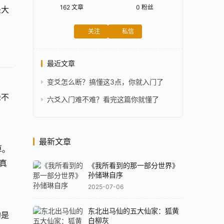
162
文章
0
粉丝
是大
关注
私信
最近文章
变爻怎么断？搞懂这3点，你就入门了
躲不
六爻入门难不难？看完这篇你就懂了
最新文章
算。
真
《我所看到的那一部分世界》
孙储琳自序
2025-07-06
东北出马仙的五大仙家：狐黄
的是
白柳灰