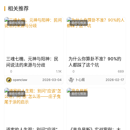
相关推荐
易经与预测
易经与预测
三魂七魄、元神与阳神：民
为什么你算卦不准？90%的
间说法的来源与分歧
人都踩了这个坑
0
1.1K
0
689
openclaw
2026-03-04
卜心阁
2026-02-17
易经与预测
易经与预测
道家的人生观：别问”应该”
《高岛易断》实战案例：大