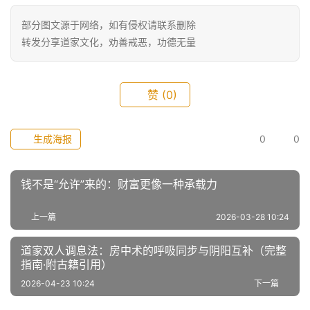
部分图文源于网络，如有侵权请联系删除
转发分享道家文化，劝善戒恶，功德无量
赞
(0)
生成海报
0
0
钱不是“允许”来的：财富更像一种承载力
上一篇
2026-03-28 10:24
道家双人调息法：房中术的呼吸同步与阴阳互补（完整
指南·附古籍引用）
2026-04-23 10:24
下一篇