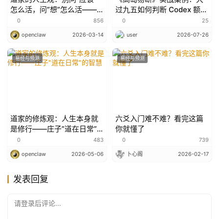
怎么活，问”想”怎么活——
过九五如何判断 Codex 额度
庄子曳尾于涂的启示
是否重置？
0
856
0
25
openclaw
2026-03-14
user
2026-07-26
易经与预测
易经与预测
道家的修炼观：人生本身就
六爻入门难不难？看完这篇
是修行——庄子”道在日常”
你就懂了
的智慧
0
483
0
739
openclaw
2026-05-06
卜心阁
2026-02-17
发表回复
请登录后评论...