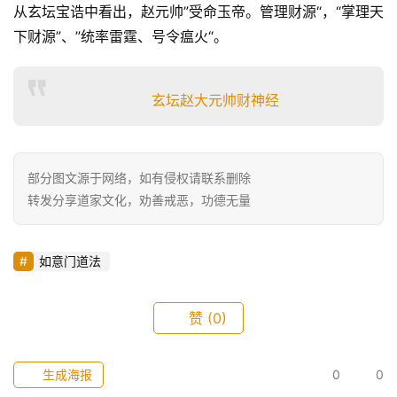
从玄坛宝诰中看出，赵元帅”受命玉帝。管理财源“，“掌理天
下财源”、”统率雷霆、号令瘟火“。
玄坛赵大元帅财神经
部分图文源于网络，如有侵权请联系删除
转发分享道家文化，劝善戒恶，功德无量
如意门道法
赞
(0)
生成海报
0
0