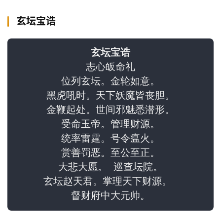
玄坛宝诰
志心皈命礼

位列玄坛。金轮如意。

黑虎吼时。天下妖魔皆丧胆。

金鞭起处。世间邪魅悉潜形。

受命玉帝。管理财源。

统率雷霆。号令瘟火。

赏善罚恶。至公至正。

大悲大愿。 巡查坛院。

玄坛赵天君。掌理天下财源。 

督财府中大元帅。