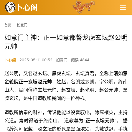
首页
如意门
如意门主神：正一如意都督龙虎玄坛赵公明
元帅
卜心阁
2025-05-11 00:52
如意门
阅读 4844
赵公明，又名赵玄坛、黑虎玄坛、玄坛真君，全称
上清如意
金轮院正一玄坛赵元帅
，姓赵，名朗或玄朗，字公明，终南
山人，民间俗称玄坛元帅、赵玄坛、赵光明、赵公元帅、黑
虎玄坛，是中国道教和民间的一位神祗。
道教所信奉的财神，传说他能以役雷驭电，除瘟禳灾，主持
公道。秦时得道于终南山， 道教尊为“
正一玄坛元帅
”。 据
《辞海》记载，赵玄坛的形象是黑面浓须，头戴铁冠，手执