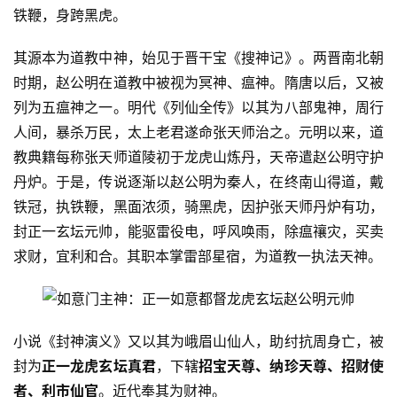
铁鞭，身跨黑虎。 
其源本为道教中神，始见于晋干宝《搜神记》。两晋南北朝
时期，赵公明在道教中被视为冥神、瘟神。隋唐以后，又被
列为五瘟神之一。明代《列仙全传》以其为八部鬼神，周行
人间，暴杀万民，太上老君遂命张天师治之。元明以来，道
教典籍每称张天师道陵初于龙虎山炼丹，天帝遣赵公明守护
丹炉。于是，传说逐渐以赵公明为秦人，在终南山得道，戴
铁冠，执铁鞭，黑面浓须，骑黑虎，因护张天师丹炉有功，
封正一玄坛元帅，能驱雷役电，呼风唤雨，除瘟禳灾，买卖
求财，宜利和合。其职本掌雷部星宿，为道教一执法天神。
小说《封神演义》又以其为峨眉山仙人，助纣抗周身亡，被
封为
正一龙虎玄坛真君
，下辖
招宝天尊、纳珍天尊、招财使
者、利市仙官
。近代奉其为财神。