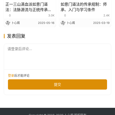
正一三山滴血派如意门道
如意门道法的传承规制：师
法：法脉源流与正统传承考
承、入门与学习条件
证
0
3.0K
0
2.4K
卜心阁
2025-05-16
卜心阁
2025-03-19
发表回复
请登录后评论...
登录
后才能评论
提交