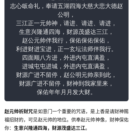
志心皈命礼，奉请五湖四海大慈大悲大德赵
公明，
三江正一元帅神，请进、请进、请进，
生意兴隆通四海，财源茂盛达三江，
赵公元帅伴我行，保佑保佑保佑，
利进财进宝进，正⼀玄坛法师伴我行。
四面顺八方进，外进内屯直满盈，
进城屯屯进城，外进内屯直满盈，
财源广进不留停，赵公明元帅亲到此，
财源广进不留停，财神到我家里来，
保佑年年月月发大财。
赵元帅祈财咒
是如意门一个重要的咒语，是上香是请财神赐
福招财的，可见赵元帅的地位。供奉赵元帅神像，财神保佑
你：
生意兴隆通四海，财源茂盛达三江
。