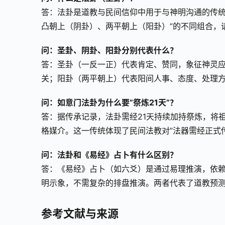
答：法卦是道教与民间信仰中用于与神明沟通的传统
凸朝上（阴卦）、两平朝上（阳卦）”的不同组合，
问：圣卦、阴卦、阳卦分别代表什么？
答：圣卦（一反一正）代表肯定、赞同，象征神灵
关；阳卦（两平朝上）代表阳间人事、态度、处理
问：如意门法卦为什么要”祭炼21天”？
答：据传承记录，法卦需经21天持续加持祭炼，将
格媒介。这一传统体现了民间法教对”法器需经正式
问：法卦和《易经》占卜有什么区别？
答：《易经》占卜（如六爻）是通过易理推演，依赖
明示象，不需复杂的排盘推演。两者代表了道教预
参考文献与来源