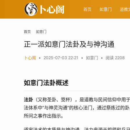
首页
如意门
道教
首页
如意门
正一派如意门法卦及与神沟通
卜心阁
•
2025-07-03 22:21
•
如意门
•
阅读 2208
如意门法卦概述
法卦
（又称圣卦、筊杯），是道教与民间信仰中用
法体系中”与神灵沟通”的核心法门，通过祭炼过的
所问之事作出指示。
道家法术的本质是与神沟通，法力来源于祖师和兵