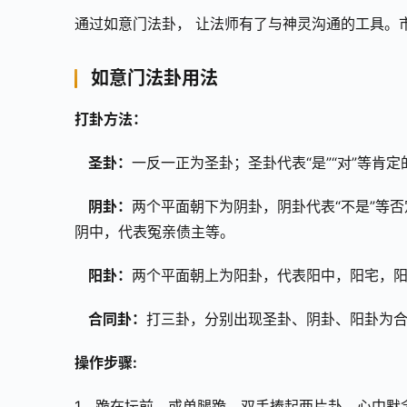
通过如意门法卦， 让法师有了与神灵沟通的工具。
如意门法卦用法
打卦方法：
圣卦：
一反一正为圣卦；圣卦代表“是”“对”等肯
阴卦：
两个平面朝下为阴卦，阴卦代表“不是”等
阴中，代表冤亲债主等。
阳卦：
两个平面朝上为阳卦，代表阳中，阳宅，
合同卦：
打三卦，分别出现圣卦、阴卦、阳卦为
操作步骤:
1、跪在坛前，或单腿跪，双手捧起两片卦，心中默