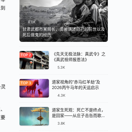
术到
8.0K
甘肃武都市某局长，清晰讲述自己的前世以及
死后做鬼的经历
《先天无极法脉：真武令》之
《真武祖师报恩法》
5.3K
道家视角的“赤马红羊劫”及
备灵
2026丙午马年的天运启示
4.3K
主、
道家生死观：死亡不是终点，
是回家——从庄子击缶而歌说
重要
起
3.8K