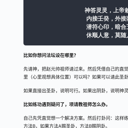
神答灵灵，上帝
内接壬癸，外接
潜符心印，暗合
休顺人意，莫随
比如你想问法坛设在哪里？
先请神，把赵元帅祖师请过来。然后凭借自己的直
里（心里观想具体位置）可以吗？如果可以请此圣
如果直接出圣卦，说明可行。如果出阴卦，说明神
比如练功遇到疑问了，项请教祖师怎么办。
自己先凭直觉想一个解决方案。然后打卦问：这样练
方法B，如果方法A赐圣卦，方法B赐阴卦。