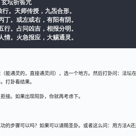
玄坛祈筶咒
敕行。天师传授，九炁合形。 
丙丁。或左或右，有阳有阴。
五行。占问凶吉，相报分明。
人情。火急报应，大赐通灵。
觉（能通灵的，直接通灵问），选一个地方。然后打卦问：法坛
卦。打卦看结果。
灵拒接。如果出现阳卦，你就再考虑下。
功的步骤可以吗？如果可以请赐圣卦。或者这么问：用方法A还