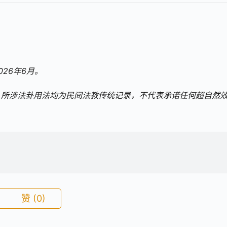
26年6月。
，所涉法卦用法均为民间法教传统记录，不代表承诺任何超自然
赞
(0)