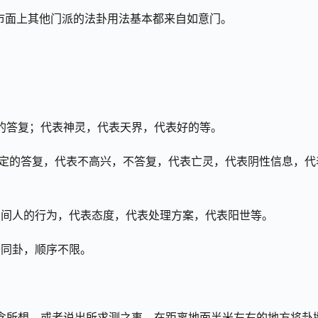
市面上其他门派的法卦用法基本都来自如意门。
定的答复；代表神灵，代表天界，代表好的等。
否定的答复，代表不高兴，不答复，代表亡灵，代表阴性信息，代
阳间人的行为，代表态度，代表处理方案，代表阳世等。
合同卦，顺序不限。
念所想，或者说出所求测之事，在距离地面半米左右的地方将卦