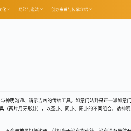
文化
易经与道法
创办宗旨与传承介绍
于与神明沟通、请示吉凶的传统工具。如意门法卦是正一派如意
卦具（两片月牙形卦），以圣卦、阴卦、阳卦的不同组合，请神明
马。不会与神灵祖师沟通，就相当于没有指南针、没有没有导航