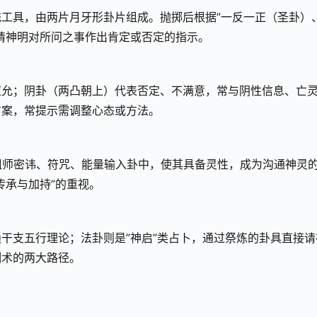
工具，由两片月牙形卦片组成。抛掷后根据”一反一正（圣卦）
请神明对所问之事作出肯定或否定的指示。
应允；阴卦（两凸朝上）代表否定、不满意，常与阴性信息、亡
方案，常提示需调整心态或方法。
祖师密讳、符咒、能量输入卦中，使其具备灵性，成为沟通神灵
传承与加持”的重视。
干支五行理论；法卦则是”神启”类占卜，通过祭炼的卦具直接请
测术的两大路径。