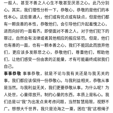
一般人、甚至不善之人心生不敬甚至厌恶之心。此乃分别
心。其实，我们理性分析一下，恭敬心，恭敬的是他们的本
性本心。这些普通人，他们或有优点或有缺点，但是他们都
有一颗良善的本性，恭敬他们，会引导他们升起羞愧之心，
进而向好的一面看齐。即使面对不善之人，对于他们犯下的
罪过，自然会有法律或者其他相应的报应惩罚。但是，他们
也有善的一面，也有一颗本善之心，我们不能因此而放弃他
们，更应该多发慈悲之心，恭敬他们，尊重他们，帮助他
们，让他们感受一份由衷的正能量，才有可能最终成就我们
自己。
事事恭敬
 事事恭敬，就是不论与我有关还是与我无关的
事，我们都应该保持一份恭敬心。与我利益相关，恭敬从事
是当然。与我利益无关，我们更要恭敬从事。为什么呢？为
人处世，心量得放开。制约心量的东西，本质上是私心。我
们总是以“我”为出发点来考虑问题，当然智慧局限，视野不
广。想想大千世界，我只是沧海之一粟，困在“我”这根绳子