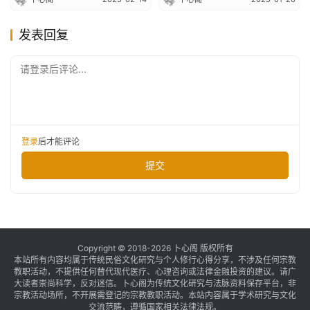
发表回复
请登录后评论...
登录
后才能评论
提交
Copyright © 2018-2026 卜心阁 版权所有
本站所有内容均属于传统民俗文化研究与个人修行心得分享，不涉及任何宗教
教职活动，不提供任何替代现代医疗、心理咨询或法律金融投资的建议。请广
大读者崇尚科学，反对迷信。卜心阁为传统文化研究与法脉资料保存平台，非
宗教活动场所，不开展需登记的宗教教职活动。本站内容属于学术研究与文化
交流范畴，遵循国家相关法律法规。