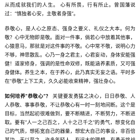
从而成就我们的人生。 心有所畏，行有所止。曾国藩说
过：“慎独者心安，主敬者身强”。
恭敬心，是人心之原态、强身之要义、礼仪之大本。何为
敬？心中无物即是敬。面对一件事，倘若心中放着其他事，
心猿意马，那就是对这件事的不敬。心中常不敬，说明心力
不够，神思散乱。心乃一身之君主，心君妄动，身体安能强
健！道家修身，强调的是性命双修，既能涵养素质，又可强
身健体。养生之本，在于养心，此乃真实无妄之语。平时多
在“恭敬”上下工夫，久久必能收束精神，强壮身心。
如何培养“恭敬心”？
 关键要发勇猛之决心，日日恭敬、人
人恭敬、事事恭敬，不让恭敬心有一时一刻地间断。这个是
目标，当然起初很难做到，要不断精进，不断努力，不断进
取。要有“人一之己百之，人十之己千之”的勇气，想变化自
己的气质，想拓宽自己的器量，想宏大自己的事业，非百倍
其功，无以至之。许多年轻人，有远大的理想，有勇于挑战