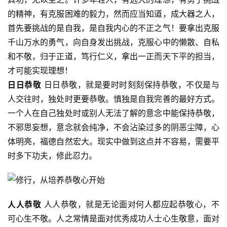
的精神，有克服困难的毅力，然而应当知道，成大器之人，
首先要挑战的是自我，是自我内心的不正之气！要拿出克服
千山万水的勇气，向自身发出挑战，克服心中的懒散、自私
和不敬，归于正道，笃行仁义，拿出一正而天下平的担当，
才可能实现理想！
日日恭敬
 日日恭敬，就是要时时刻刻保持恭敬，不仅是与
人交往时，独处时更要恭敬。慎独是自我完善的最好方式。
一个人在自己独处时或别人无法了解的意念中能保持恭敬，
不邪思妄想，意念就会纯净，不会沾染过多的阴恶尘障，心
体明亮，福德自然宏大。现实中做到这点并不容易，需要平
时多下功夫，修此忍力。
人人恭敬
 人人恭敬，就是无论面对何人都应起恭敬心，不
可心生不敬。人之常情是面对优秀成功人士心生敬意，面对