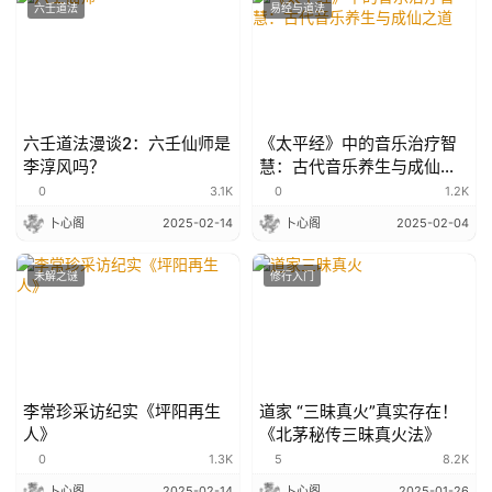
六壬道法
易经与道法
六壬道法漫谈2：六壬仙师是
《太平经》中的音乐治疗智
李淳风吗？
慧：古代音乐养生与成仙之
道
0
3.1K
0
1.2K
卜心阁
2025-02-14
卜心阁
2025-02-04
未解之谜
修行入门
李常珍采访纪实《坪阳再生
道家 “三昧真火”真实存在！
人》
《北茅秘传三昧真火法》
0
1.3K
5
8.2K
卜心阁
2025-02-14
卜心阁
2025-01-26