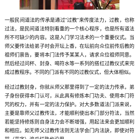
一般民间道法的传承是通过“过教”来传度法力，过教，也称
过法，是民间道法特别看重的一个核心程序，也是所有道法
所不可缺少的内容。这是入门学习法术的一个重要仪式。当
师父要传法给弟子时会开坛上香，在坛前向众位前传后教的
祖师们禀告，要将本门法传予某某人，请求众位祖师同意。
然后经过问杯、封身、喝符水等一系列的搭红过教仪式来完
成过教程序。不同的门派有不同的过教仪式，但大体相似。
经过过教封身，你就从师父那里得到了一定的法力传承，弟
子身份获得本门认可，从此具有修炼本门功夫、使用本门符
咒的权力，并有一定的法力保护。对大多数道法门派来说，
主要是靠师父过教传法，才能顺利使出本门部分符法，当然
若能坚持修炼则自身法力会不断增强，用起法来会更加顺利
和相应。如无师父过教传法则无法学会门内法訣，即使对符