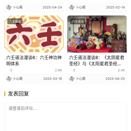
卜心阁
2025-04-24
卜心阁
2025-02-14
六壬道法
六壬道法
六壬道法漫谈6：六壬神功神
六壬道法漫谈8：《太阴星君
明体系
圣经》与《太阳星君圣经》
法门
0
2.9K
0
2.4K
卜心阁
2025-03-19
卜心阁
2025-04-25
发表回复
请登录后评论...