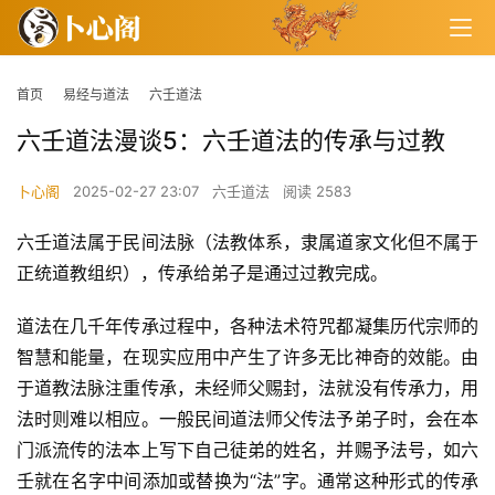
首页
易经与道法
六壬道法
六壬道法漫谈5：六壬道法的传承与过教
卜心阁
2025-02-27 23:07
六壬道法
阅读 2583
六壬道法属于民间法脉（法教体系，隶属道家文化但不属于
正统道教组织），传承给弟子是通过过教完成。
道法在几千年传承过程中，各种法术符咒都凝集历代宗师的
智慧和能量，在现实应用中产生了许多无比神奇的效能。由
于道教法脉注重传承，未经师父赐封，法就没有传承力，用
法时则难以相应。一般民间道法师父传法予弟子时，会在本
门派流传的法本上写下自己徒弟的姓名，并赐予法号，如六
壬就在名字中间添加或替换为“法”字。通常这种形式的传承