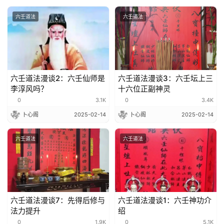
六壬道法
六壬道法
六壬道法漫谈2：六壬仙师是
六壬道法漫谈3：六壬坛上三
李淳风吗？
十六位正副神灵
0
3.1K
0
3.4K
卜心阁
2025-02-14
卜心阁
2025-02-14
六壬道法
六壬道法
六壬道法漫谈7：先得后修与
六壬道法漫谈1：六壬神功介
法力提升
绍
0
1.9K
0
5.1K