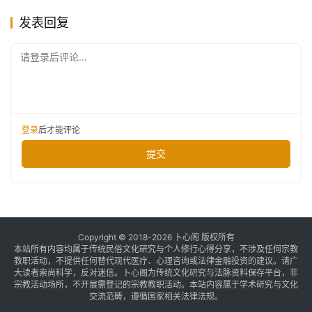
发表回复
请登录后评论...
登录
后才能评论
提交
Copyright © 2018-2026 卜心阁 版权所有
本站所有内容均属于传统民俗文化研究与个人修行心得分享，不涉及任何宗教
教职活动，不提供任何替代现代医疗、心理咨询或法律金融投资的建议。请广
大读者崇尚科学，反对迷信。卜心阁为传统文化研究与法脉资料保存平台，非
宗教活动场所，不开展需登记的宗教教职活动。本站内容属于学术研究与文化
交流范畴，遵循国家相关法律法规。