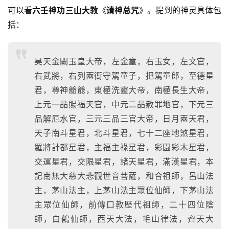
可以看
六壬神功三山大教
《
请神总咒
》。提到的神灵具体包
括：
昊天金闕玉皇大帝，左金童，右玉女，左文官，
右武將，右列兩衙守駕童子，把駕童郎，至德星
君，尊神爺爺，東極洗靈大帝，南極長生大帝，
上元一品賜福天官，中元二品赦罪地官，下元三
品解厄水官，三元三品三官大帝，日月兩天君，
天子南斗星君，北斗星君，七十二座地煞星君，
羅將計都星君，主福主祿星君，彩園彩木星君，
交運星君，交限星君，諸天星君，滿漢星君，本
記南無大慈大悲觀世音菩薩，和合祖師，呂山法
主，茅山法主，上茅山法主眾位仙師，下茅山法
主眾位仙師，前傳口教歷代祖師，二十四位陰
師，白鶴仙師，西天大法，毛山律法，齊天大