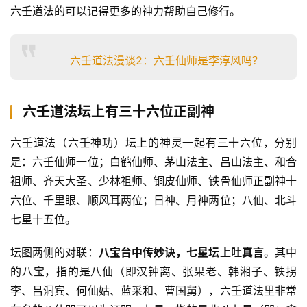
六壬道法的可以记得更多的神力帮助自己修行。
六壬道法漫谈2：六壬仙师是李淳风吗？
六壬道法坛上有三十六位正副神
六壬道法（六壬神功）坛上的神灵一起有三十六位，分别
是：六壬仙师一位；白鹤仙师、茅山法主、吕山法主、和合
祖师、齐天大圣、少林祖师、铜皮仙师、铁骨仙师正副神十
六位、千里眼、顺风耳两位；日神、月神两位；八仙、北斗
七星十五位。
坛图两侧的对联：
八宝台中传妙诀，七星坛上吐真言
。其中
的八宝，指的是八仙（即汉钟离、张果老、韩湘子、铁拐
李、吕洞宾、何仙姑、蓝采和、曹国舅），六壬道法里非常