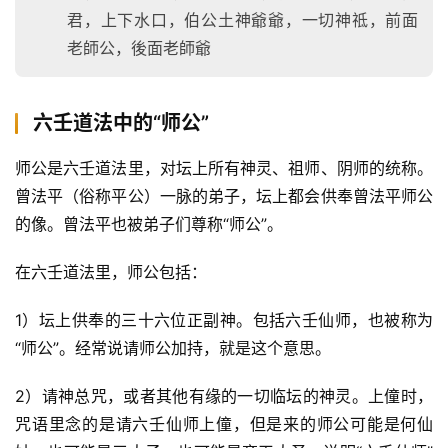
君，上下水口，伯公土神爺爺，一切神祗，前面
老師公，後面老師爺
六壬道法中的“师公”
师公是六壬道法里，对坛上所有神灵、祖师、阴师的统称。
曾法平（俗称平公）一脉的弟子，坛上都会供奉曾法平师公
的像。曾法平也被弟子们尊称“师公”。
在六壬道法里，师公包括：
1）坛上供奉的三十六位正副神。包括六壬仙师，也被称为
“师公”。经常说请师公加持，就是这个意思。
2）请神总咒，或者其他有缘的一切临坛的神灵。上僮时，
咒语里念的是请六壬仙师上僮，但是来的师公可能是何仙