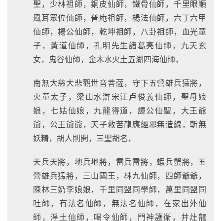
聖，少林祖師，銅皮仙師，鐵骨仙師，千里眼順
風耳眾位仙師，普庵祖師，楊法仙師，六丁六甲
仙師，楊公仙師，乾坤祖師，八卦祖師，血光童
子，黃道仙師，孔明先生諸葛亮仙師，九天玄
女，鬼谷仙師，金木水火土五湖四海仙師，
南無大慈大悲觀世音菩薩，守下五營雄兵猛將，
火童太子，梁山水滸宋江
卢
俊義仙師，聖母娘
娘，七姑仙娘，九龍得道，譚公仙聖，大王爺
爺，公王爺爺，天子救苦龍應經邪無造線，斬無
妖精，胡人則開，三聖胡名，
天兵天將，地兵地將，雷兵雷將，蝦兵蟹將，五
營雄兵猛將，三山國王，林九仙師，四師爺爺，
陳林三奶李娘娘，千里同盟同學師，萬里同盟同
吐師，有法名仙師，無法名仙師，在家出外仙
師，淨土仙師，喝令仙師，門神護衛，井灶龍