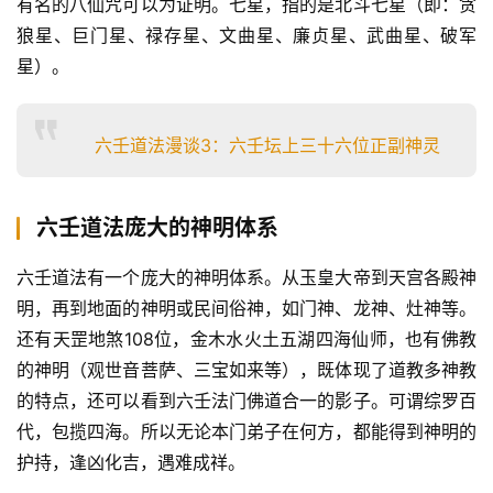
有名的八仙咒可以为证明。七星，指的是北斗七星（即：贪
狼星、巨门星、禄存星、文曲星、廉贞星、武曲星、破军
星）。
六壬道法漫谈3：六壬坛上三十六位正副神灵
六壬道法庞大的神明体系
六壬道法有一个庞大的神明体系。从玉皇大帝到天宫各殿神
明，再到地面的神明或民间俗神，如门神、龙神、灶神等。
还有天罡地煞108位，金木水火土五湖四海仙师，也有佛教
的神明（观世音菩萨、三宝如来等），既体现了道教多神教
的特点，还可以看到六壬法门佛道合一的影子。可谓综罗百
代，包揽四海。所以无论本门弟子在何方，都能得到神明的
护持，逢凶化吉，遇难成祥。