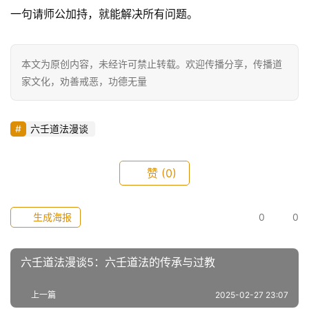
一句请师公加持，就能解决所有问题。
本文为原创内容，未经许可禁止转载。欢迎传播分享，传播道
家文化，劝善戒恶，功德无量
六壬道法漫谈
赞
(0)
生成海报
0
0
六壬道法漫谈5：六壬道法的传承与过教
上一篇
2025-02-27 23:07