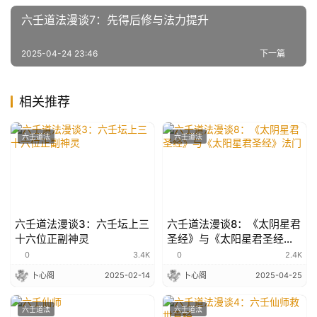
六壬道法漫谈7：先得后修与法力提升
2025-04-24 23:46
下一篇
相关推荐
六壬道法
六壬道法
六壬道法漫谈3：六壬坛上三
六壬道法漫谈8：《太阴星君
十六位正副神灵
圣经》与《太阳星君圣经》
法门
0
3.4K
0
2.4K
卜心阁
2025-02-14
卜心阁
2025-04-25
六壬道法
六壬道法