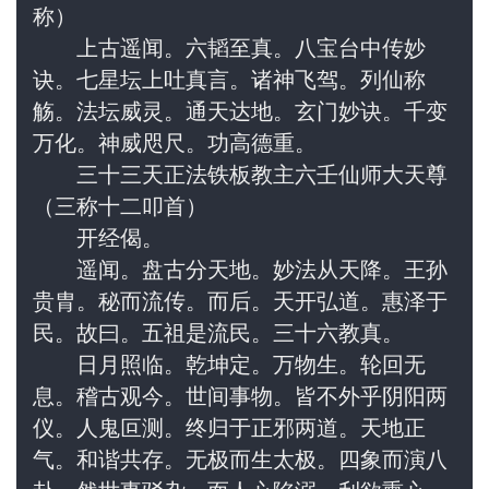
称）
　　上古遥闻。六韬至真。八宝台中传妙
诀。七星坛上吐真言。诸神飞驾。列仙称
觞。法坛威灵。通天达地。玄门妙诀。千变
万化。神威咫尺。功高德重。
　　三十三天正法铁板教主六壬仙师大天尊
（三称十二叩首）
　　开经偈。
　　遥闻。盘古分天地。妙法从天降。王孙
贵胄。秘而流传。而后。天开弘道。惠泽于
民。故曰。五祖是流民。三十六教真。
　　日月照临。乾坤定。万物生。轮回无
息。稽古观今。世间事物。皆不外乎阴阳两
仪。人鬼叵测。终归于正邪两道。天地正
气。和谐共存。无极而生太极。四象而演八