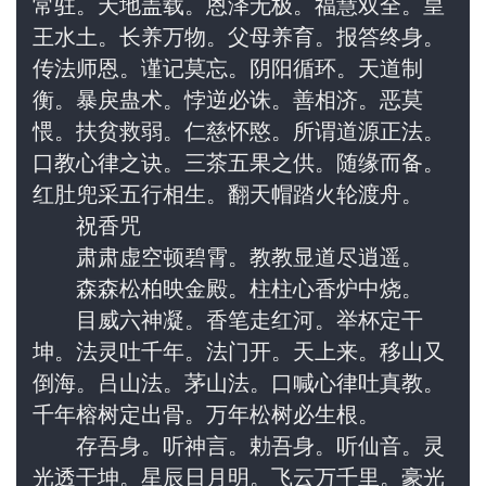
常驻。天地盖载。恩泽无极。福慧双全。皇
王水土。长养万物。父母养育。报答终身。
传法师恩。谨记莫忘。阴阳循环。天道制
衡。暴戾蛊术。悖逆必诛。善相济。恶莫
愄。扶贫救弱。仁慈怀愍。所谓道源正法。
口教心律之诀。三茶五果之供。随缘而备。
红肚兜采五行相生。翻天帽踏火轮渡舟。
　　祝香咒
　　肃肃虚空顿碧霄。教教显道尽逍遥。
　　森森松柏映金殿。柱柱心香炉中烧。
　　目威六神凝。香笔走红河。举杯定干
坤。法灵吐千年。法门开。天上来。移山又
倒海。吕山法。茅山法。口喊心律吐真教。
千年榕树定出骨。万年松树必生根。
　　存吾身。听神言。勅吾身。听仙音。灵
光透干坤。星辰日月明。飞云万千里。豪光