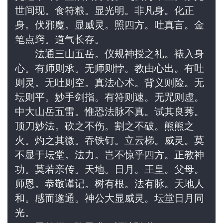
世间现。食符粮。显光明。非凡身。化正
身。伏邪魔。显威灵。照四方。吐真言。金
笔点窍。道气长存。
　　法通三山五岳。仪规神授之礼。裱入身
心。有师则承。无师则悖。教由心出。有吐
则灵。无吐则空。真法心术。背义则险。无
坛则平。妙手剑指。有符则速。无咒则虚。
中大山岳五雷。惟恐法脉不真。试其良莠。
顶刀妙法。砍之不伤。割之不破。熊熊之
火。灼之其微。吞铁钉。立云梯。威灵。莫
不显于坛堂。法力。岂不惊乎四方。正教神
功。莫若亲传。天地。日月。王皇。父母。
师恩。恭敬谨记。树有根。法有脉。天地人
和。感而遂通。神公大显威灵。坛堂日月同
光。