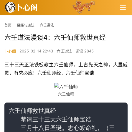
首页
易经与道法
六壬道法
六壬道法漫谈4：六壬仙师救世真经
卜心阁
2025-02-14 22:43
六壬道法
阅读 2845
三十三天正法铁板教主六壬仙师，上古先天之神，大显威
灵，有求必应！六壬仙师经，六壬仙师宝诰
六壬仙师
六壬仙师救世真经
　　恭请三十三天六壬仙师宝诰。
　　三月十八日圣诞。志心皈命礼。（三