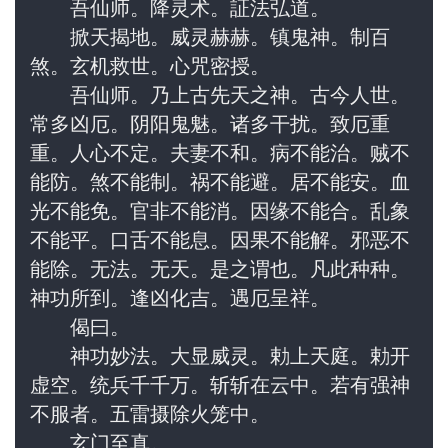
　　吾仙师。降灵术。証法弘道。
　　掀天揭地。威灵赫赫。镇鬼神。制百
煞。玄机救世。心咒密授。
　　吾仙师。乃上古先天之神。古今人世。
常多凶厄。阴阳鬼魅。诸多干扰。致厄重
重。人心不定。夫妻不和。病不能治。贼不
能防。煞不能制。祸不能避。居不能安。血
光不能免。官非不能消。因缘不能合。乱象
不能平。口舌不能息。因果不能解。邪恶不
能除。无法。无天。是之谓也。凡此种种。
神功所到。逢凶化吉。遇厄呈祥。
　　偈曰。
　　神功妙法。大显威灵。勅上天庭。勅开
虚空。统兵千千万。斩斩在云中。若有强神
不服者。五雷摄除火笼中。
　　玄门至真。