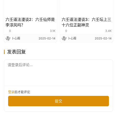
六壬道法漫谈2：六壬仙师是
六壬道法漫谈3：六壬坛上三
李淳风吗？
十六位正副神灵
0
3.1K
0
3.4K
卜心阁
2025-02-14
卜心阁
2025-02-14
发表回复
请登录后评论...
登录
后才能评论
提交