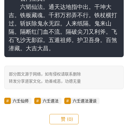
　　六韬仙法。通天达地指中出。干坤大
吉。铁板藏魂。千邪万邪弄不行。铁杖横打
过。斩妖除鬼永无踪。人来纸隔。鬼来山
隔。隔断红门血不流。隔破尖刀又利斧。飞
石飞沙无影踪。五遁祖师。护卫吾身。百煞
潜藏。大吉大昌。
部分图文源于网络，如有侵权请联系删除
转发分享道家文化，劝善戒恶，功德无量
六壬仙师
六壬道法
六壬道法漫谈
赞
(0)