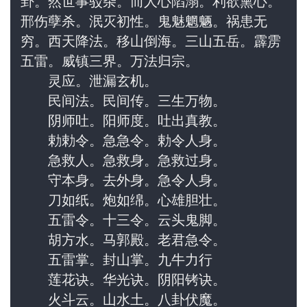
卦。然世事驳杂。而人心陷溺。利欲熏心。
邢伤孽杀。泯灭初性。鬼魅魍魉。祸患无
穷。西天降法。移山倒海。三山五岳。霹雳
五雷。威镇三界。万法归宗。
　　灵应。泄漏玄机。
　　民间法。民间传。三生万物。
　　阴师吐。阳师度。吐出真教。
　　勅勅令。急急令。勅令人身。
　　急救人。急救身。急救过身。
　　守本身。去外身。急令人身。
　　刀如纸。炮如绵。心雄胆壮。
　　五雷令。十三令。云头鬼脚。
　　胡方水。马郭殿。老君急令。
　　五雷掌。封山掌。九牛力行
　　莲花诀。华光诀。阴阳铐诀。
　　火斗云。山水土。八卦伏魔。