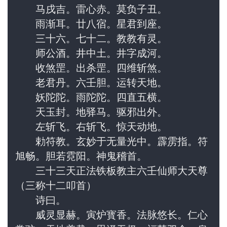
　　马戌吉。雷心赤。莫负子丑。
　　雨渐耳。廿八宿。星君到座。
　　三十六。七十二。教教有灵。
　　师公酒。井中土。井字成河。
　　收煞罡。出杀罡。四维斩煞。
　　老君丹。六壬胆。运转天地。
　　妖陀陀。雨陀陀。四直五横。
　　天玉封。地驿马。驱邪出外。
　　左斩飞。右斩飞。惊天动地。
　　勅符教。玄妙于无量光中。霹雳指。符
旭畅。胆若霓阳。神鬼稽首。
　　三十三天正法铁板教主六壬仙师大天尊
（三称十二叩首）
　　诗曰。
　　威灵显赫。寅炉寳香。法脉悠长。仁心