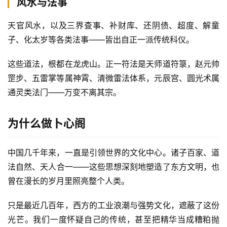
风水与法事
天官风水，以及三界查事、补财库、还阴债、超度、解童
子、化太岁等各类法事——皆出自正一派传统科仪。
这些道法，根都在龙虎山。正一符法是天师道符箓，赵元帅
罡步、五雷掌等属神霄、清微雷法体系，元辰宫、圆光术属
通灵类法门——万变不离其宗。
为什么做卜心阁
中国几千年来，一直是引领世界的文化中心。诸子百家、道
法自然、天人合一——这些思想深刻地塑造了东方文明，也
曾在漫长的岁月里照亮整个人类。
只是最近几百年，西方的工业浪潮与强势文化，遮蔽了这份
光芒。我们一度怀疑自己的传统，甚至把精华当成糟粕抛