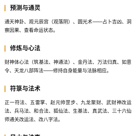
预测与通灵
通天神卦、观元辰宫（观落阴）、圆光术——占卜吉凶、洞
察因果、查看命运状态。
修炼与心法
财神体心法（筑基法、神通法）、金丹法、万法归真、如意
令、天龙八部阵法——修持自身能量与法脉相应。
符箓与法术
正一符法、五雷掌、赵元帅罡步、九龙聚财、武财神改运
法、兵马法、和合法、狐仙法、生基法、真武法、三十六仙
师通关改运法、改八字法。