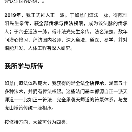
套认识世界的语言。
2019年
，我正式拜入正一派。于如意门道法一脉，得陈恒
阳先生亲传，获
全部传承与传法权限
，成为该法脉的传承
人；于六壬道法一脉，得叶法光先生亲传，法名法楚。数年
间潜心修习，拜访国内名师，深入道法、道医、易学，并对
潜能开发、人体工程有深入研究。
我所学与所传
如意门道法体系庞大，我获得的是
全法全诀传承
，涵盖五十
多种法术，并拥有传法权限。这些法门基本都源自正一派天
师道——比如正一符法，完全承袭天师道的符箓体系，与龙
虎山授箓传统一脉相承。
按修持方向，大致可分为四类：