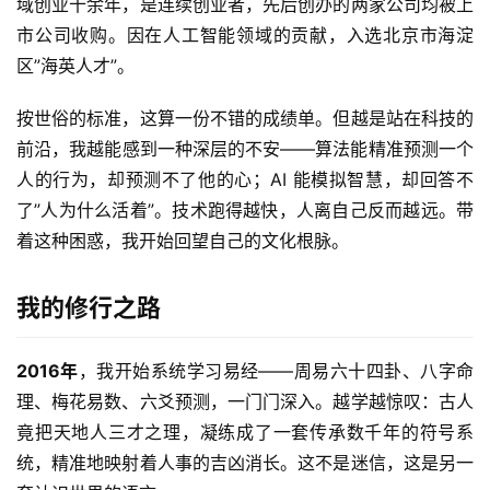
域创业十余年，是连续创业者，先后创办的两家公司均被上
市公司收购。因在人工智能领域的贡献，入选北京市海淀
区”海英人才”。
按世俗的标准，这算一份不错的成绩单。但越是站在科技的
前沿，我越能感到一种深层的不安——算法能精准预测一个
人的行为，却预测不了他的心；AI 能模拟智慧，却回答不
了”人为什么活着”。技术跑得越快，人离自己反而越远。带
着这种困惑，我开始回望自己的文化根脉。
我的修行之路
2016年
，我开始系统学习易经——周易六十四卦、八字命
理、梅花易数、六爻预测，一门门深入。越学越惊叹：古人
竟把天地人三才之理，凝练成了一套传承数千年的符号系
统，精准地映射着人事的吉凶消长。这不是迷信，这是另一