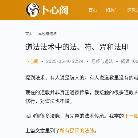
首页
如意门
道教
首页
易经与道法
道法法术中的法、符、咒和法印
卜心阁
•
2025-05-16 22:24
•
易经与道法
•
阅读 162
提到法术，有人说是骗人的。有人说道教里没有的
现在的道教并非真正道家传承，我接触的很多道教人
修行，对道法也不懂。
民间很很多法脉，有完整的法术传承。我学的
正一
上篇文章里列了
所有民间的法脉
。