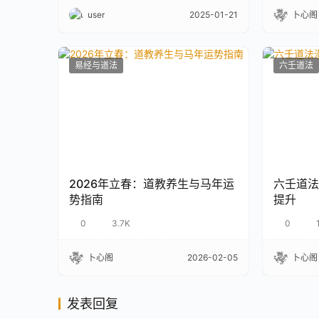
user
2025-01-21
卜心阁
易经与道法
六壬道法
2026年立春：道教养生与马年运
六壬道法
势指南
提升
0
3.7K
0
卜心阁
2026-02-05
卜心阁
发表回复