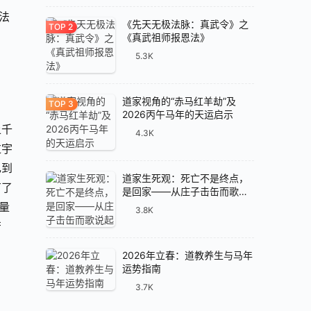
法
《先天无极法脉：真武令》之
《真武祖师报恩法》
5.3K
道家视角的“赤马红羊劫”及
2026丙午马年的天运启示
上千
4.3K
过宇
己到
道家生死观：死亡不是终点，
有了
是回家——从庄子击缶而歌说
起
量
3.8K
苦
。
2026年立春：道教养生与马年
运势指南
3.7K