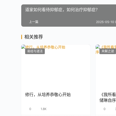
道家如何看待抑郁症，如何治疗抑郁症？
上一篇
2025-05-10 
相关推荐
易经与道法
未解之谜
修行，从培养恭敬心开始
《我所看
储琳自序
0
1.8K
0