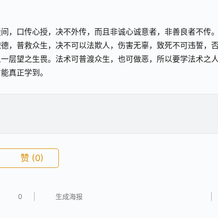
徒间，口传心授，决不外传，而且非诚心诚意者，非善良者不传
积德，普救众生，决不可以法欺人，伤害无辜，致死不可违誓，
上一层望之生畏。法术可普渡众生，也可做恶，所以要学法术之
才能真正学到。
赞
(0)
0
生成海报