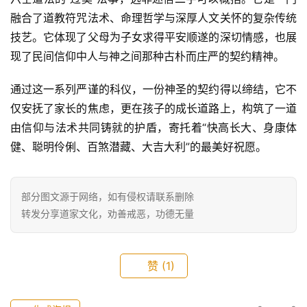
融合了道教符咒法术、命理哲学与深厚人文关怀的复杂传统
技艺。它体现了父母为子女求得平安顺遂的深切情感，也展
现了民间信仰中人与神之间那种古朴而庄严的契约精神。
通过这一系列严谨的科仪，一份神圣的契约得以缔结，它不
仅安抚了家长的焦虑，更在孩子的成长道路上，构筑了一道
由信仰与法术共同铸就的护盾，寄托着“快高长大、身康体
健、聪明伶俐、百煞潜藏、大吉大利”的最美好祝愿。
部分图文源于网络，如有侵权请联系删除
转发分享道家文化，劝善戒恶，功德无量
赞
(1)