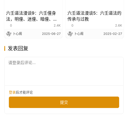
六壬道法漫谈9：六壬僮身
六壬道法漫谈5：六壬道法的
法，明僮、迷僮、暗僮、开
传承与过教
金口与乩童
0
2.4K
0
2.6K
卜心阁
2025-06-27
卜心阁
2025-02-27
发表回复
请登录后评论...
登录
后才能评论
提交