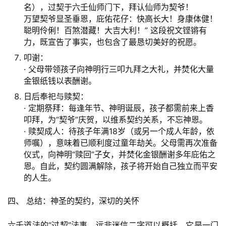
名），过契于六壬仙师门下，拜认仙师为契爷！
万望契爷显圣垂恩，庇佑花仔：快高长大！身康体健！
聪明伶俐！百煞潜藏！大吉大利！” 这段祝文铿锵有
力，既宣告了事实，也包含了最恳切美好的祝愿。
叩谢：
· 父母带领孩子向神明行三叩九拜之大礼，并焚化大量
金银纸钱以表酬谢。
日后奉祀与赎契：
· 定期祭拜：每逢年节、神明诞辰，孩子都需前来上香
叩拜，为“契爷”庆贺，以维系契约关系，不忘神恩。
· 赎契成人：待孩子年满18岁（或另一个成人年龄，依
师嘱），意味着已顺利度过童年劫关。父母需再次准备
仪式，向神明“赎回”子女，并焚化金银酬谢多年庇佑之
恩。自此，契约圆满解除，孩子将开始自己独立而平安
的人生。
四、 总结：神圣的契约，深切的关怀
六壬道法的“过契”法事，远非迷信二字可以概括。它是一门