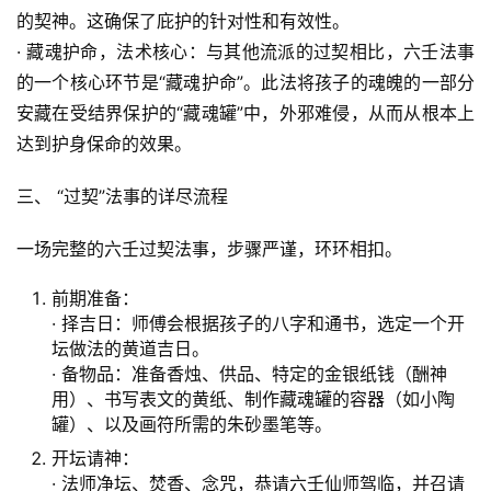
的契神。这确保了庇护的针对性和有效性。
· 藏魂护命，法术核心：与其他流派的过契相比，六壬法事
的一个核心环节是“藏魂护命”。此法将孩子的魂魄的一部分
安藏在受结界保护的“藏魂罐”中，外邪难侵，从而从根本上
达到护身保命的效果。
三、 “过契”法事的详尽流程
一场完整的六壬过契法事，步骤严谨，环环相扣。
前期准备：
· 择吉日：师傅会根据孩子的八字和通书，选定一个开
坛做法的黄道吉日。
· 备物品：准备香烛、供品、特定的金银纸钱（酬神
用）、书写表文的黄纸、制作藏魂罐的容器（如小陶
罐）、以及画符所需的朱砂墨笔等。
开坛请神：
· 法师净坛、焚香、念咒，恭请六壬仙师驾临，并召请