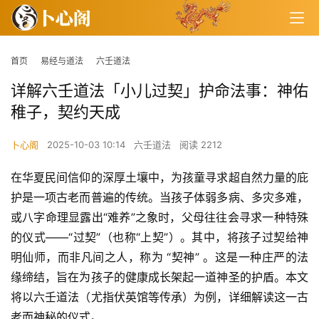
首页
易经与道法
六壬道法
详解六壬道法「小儿过契」护命法事：神佑
稚子，契约天成
卜心阁
2025-10-03 10:14
六壬道法
阅读 2212
在华夏民间信仰的深厚土壤中，为孩童寻求超自然力量的庇
护是一项古老而普遍的传统。当孩子体弱多病、多灾多难，
或八字命理显露出“难养”之象时，父母往往会寻求一种特殊
的仪式——“过契”（也称“上契”）。其中，将孩子过契给神
明仙师，而非凡间之人，称为 “契神” 。这是一种庄严的法
缘缔结，旨在为孩子的健康成长架起一道神圣的护盾。本文
将以六壬道法（尤指伏英馆等传承）为例，详细解读这一古
老而神秘的仪式。