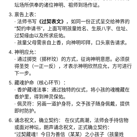
坛场所供奉的诸位神明、祖师到场作证。
禀告上表：
· 法师书写
《过契表文》
，如同一份正式呈交给神界的
“契约申请书”，上面写明孩童姓名、生辰八字、住址、
过契缘由以及所求庇佑。
· 孩童父母需亲自上香，向神明叩拜，口头禀告请求。
神明应允：
· 通过掷筊（掷杯珓）的方式，征询神明意愿。必须获
得圣筊（一正一反），才表示神明欣然应允，方可进行
下一步。
藏魂护命（核心环节）：
· 香炉藏魂法事：通过独特的仪式，将小孩的魂魄藏在
香炉里，得到神灵保佑。
· 佩灵符：另画一道护身符，交予孩子随身佩戴，提供
即时防护。
诵念祝文，确立契约： 在仪式高潮，法师会手持信物
或面对神坛，朗声诵念祝文，正式确立契约：
“过契藏魂！今日为善信（某某）之小孩子（孩童姓