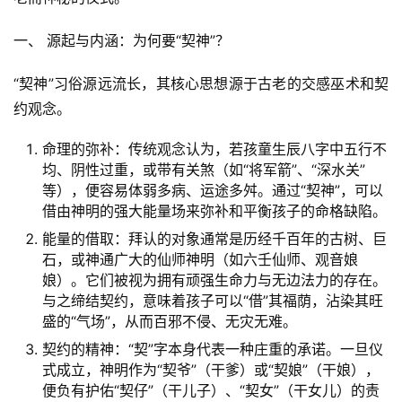
一、 源起与内涵：为何要“契神”？
“契神”习俗源远流长，其核心思想源于古老的交感巫术和契
约观念。
命理的弥补：传统观念认为，若孩童生辰八字中五行不
均、阴性过重，或带有关煞（如“将军箭”、“深水关”
等），便容易体弱多病、运途多舛。通过“契神”，可以
借由神明的强大能量场来弥补和平衡孩子的命格缺陷。
能量的借取：拜认的对象通常是历经千百年的古树、巨
石，或神通广大的仙师神明（如六壬仙师、观音娘
娘）。它们被视为拥有顽强生命力与无边法力的存在。
与之缔结契约，意味着孩子可以“借”其福荫，沾染其旺
盛的“气场”，从而百邪不侵、无灾无难。
契约的精神：“契”字本身代表一种庄重的承诺。一旦仪
式成立，神明作为“契爷”（干爹）或“契娘”（干娘），
便负有护佑“契仔”（干儿子）、“契女”（干女儿）的责