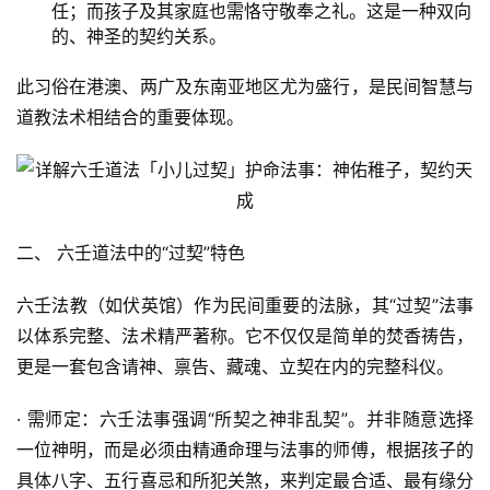
任；而孩子及其家庭也需恪守敬奉之礼。这是一种双向
的、神圣的契约关系。
此习俗在港澳、两广及东南亚地区尤为盛行，是民间智慧与
道教法术相结合的重要体现。
二、 六壬道法中的“过契”特色
六壬法教（如伏英馆）作为民间重要的法脉，其“过契”法事
以体系完整、法术精严著称。它不仅仅是简单的焚香祷告，
更是一套包含请神、禀告、藏魂、立契在内的完整科仪。
· 需师定：六壬法事强调“所契之神非乱契”。并非随意选择
一位神明，而是必须由精通命理与法事的师傅，根据孩子的
具体八字、五行喜忌和所犯关煞，来判定最合适、最有缘分